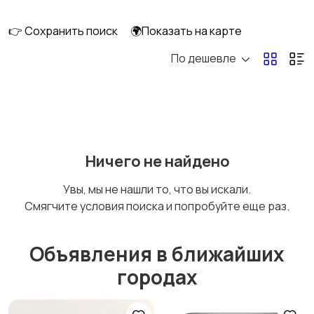
сабвуферы
кинотеатры
👉 Сохранить поиск
🌍Показать на карте
По дешевле
DVD, Blu-ray и
Музыкальные центры
медиаплееры
и магнитолы
MP3-плееры и
Электронные книги
Ничего не найдено
портативное аудио
Увы, мы не нашли то, что вы искали.
Смягчите условия поиска и попробуйте еще раз.
Спутниковое и
Аудиоусилители и
цифровое ТВ
ресиверы
Объявления в ближайших
городах
Наушники
Микрофоны