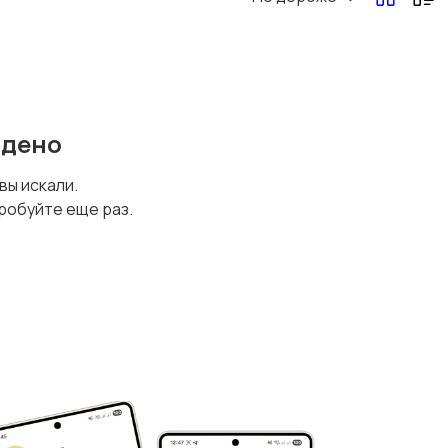
йдено
 вы искали.
робуйте еще раз.