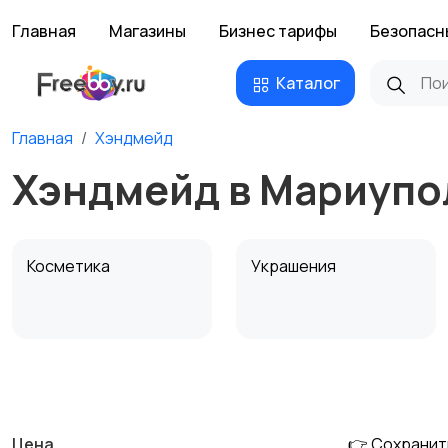
Главная
Магазины
Бизнес тарифы
Безопасн
Каталог
Главная
Хэндмейд
Хэндмейд в Мариупо
Косметика
Украшения
Канцелярия
Посуда
Цена
👉 Сохранит