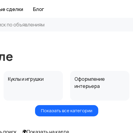
ые сделки
Блог
ле
Куклы и игрушки
Оформление
интерьера
Показать все категории
Другое
ь поиск
🌍Показать на карте