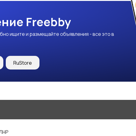
ние Freebby
бно ищите и размещайте объявления - все это в
RuStore
 ЛНР