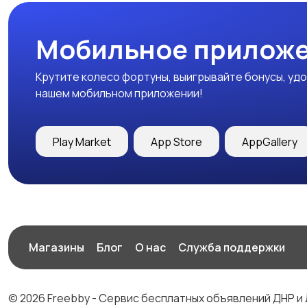
Мобильное приложе
Крутите колесо фортуны, выигрывайте бонусы, удо
нашем мобильном приложении!
Play Market
App Store
AppGallery
Магазины
Блог
О нас
Служба поддержки
© 2026 Freebby - Сервис бесплатных объявлений ДНР и