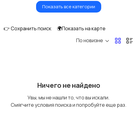
Показать все категории
Игры для приставок и
Книги и журналы
ПК
👉 Сохранить поиск
🌍Показать на карте
По новизне
Коллекционирование
Материалы для
творчества
Музыкальные
Настольные игры
Ничего не найдено
инструменты
Увы, мы не нашли то, что вы искали.
Смягчите условия поиска и попробуйте еще раз.
Другое