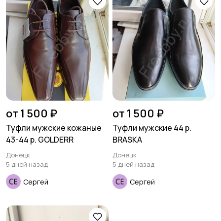
Футболки и поло
Штаны и шорты
Другое
от 1 500 ₽
от 1 500 ₽
Туфли мужские кожаные
Туфли мужские 44 р.
43-44 р. GOLDERR
BRASKA
Донецк
Донецк
5 дней назад
5 дней назад
Сергей
Сергей