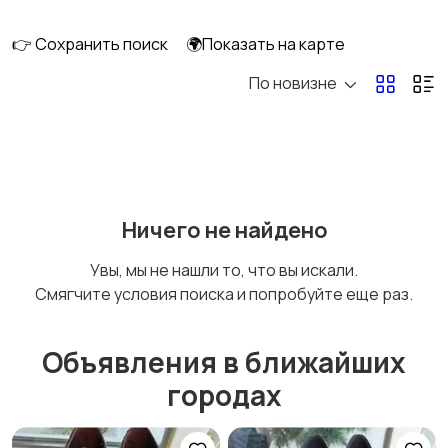
👉 Сохранить поиск
🌍Показать на карте
По новизне
Комбинезоны
Нижнее белье
Обувь
Пиджаки и костюмы
Ничего не найдено
Увы, мы не нашли то, что вы искали.
Смягчите условия поиска и попробуйте еще раз.
Рубашки
Свитеры и толстовки
Объявления в ближайших
городах
Спецодежда
Спортивная одежда