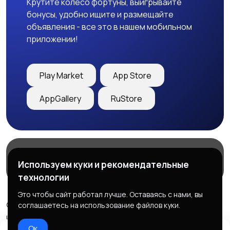
Крутите колесо фортуны, выигрывайте
бонусы, удобно ищите и размещайте
объявления - все это в нашем мобильном
приложении!
Play Market
App Store
AppGallery
RuStore
Магазины
Блог
О нас
Используем куки и рекомендательные
Служба поддержки
технологии
Это чтобы сайт работал лучше. Оставаясь с нами, вы
© 2026 Freebby - Сервис бесплатных объявлений ДНР
соглашаетесь на использование файлов куки.
и ЛНР
Ок