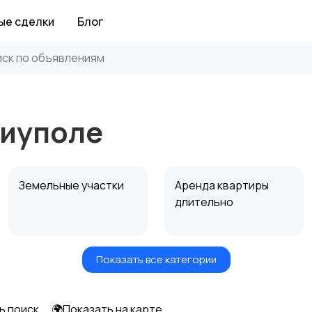
ые сделки
Блог
риуполе
Земельные участки
Аренда квартиры
длительно
Показать все категории
Аренда дома
Коммерческая
посуточно
недвижимость
ь поиск
🌍Показать на карте