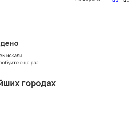
йдено
 вы искали.
робуйте еще раз.
йших городах