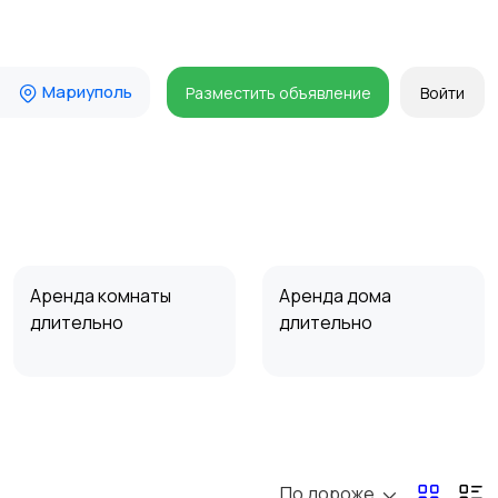
Мариуполь
Разместить объявление
Войти
Аренда комнаты
Аренда дома
длительно
длительно
Прочие строения
Продажа квартиры
По дороже