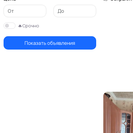
Гаражи и
машиноместа
🔥Срочно
Показать объявления