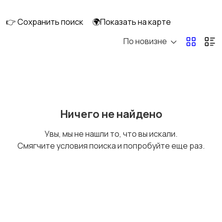
клининг
👉 Сохранить поиск
🌍Показать на карте
По новизне
Госслужба
Добыча сырья,
энергетика
Домашний персонал
Издательства и СМИ
Ничего не найдено
Увы, мы не нашли то, что вы искали.
Смягчите условия поиска и попробуйте еще раз.
Информационные
Искусство и
технологии
развлечения
Магазины
Маркетинг и реклама