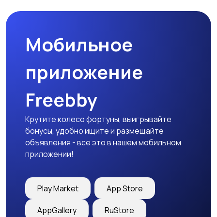
Мобильное
Медицина
Начало карьеры
приложение
Freebby
Образование и наука
Офисный персонал
Крутите колесо фортуны, выигрывайте
бонусы, удобно ищите и размещайте
объявления - все это в нашем мобильном
приложении!
Перевозки, склад,
Продажи
закупки
Play Market
App Store
AppGallery
RuStore