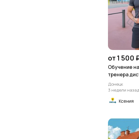
от 1 500 
Обучение на
тренера ди
Донецк
3 недели наза
Ксения