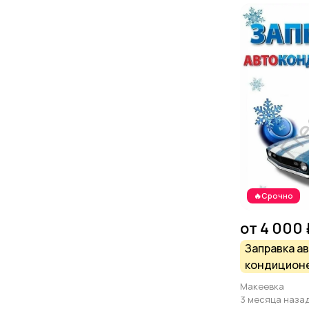
🔥Срочно
от 4 000 
Заправка а
кондицион
Макеевка
3 месяца наза