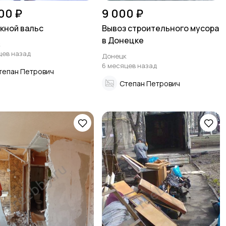
00 ₽
9 000 ₽
кной вальс
Вывоз строительного мусора
в Донецке
к
цев назад
Донецк
6 месяцев назад
тепан Петрович
Степан Петрович