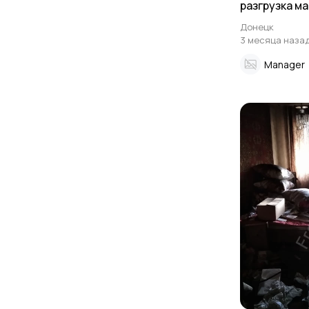
pазгрузка м
мебели, под
Донецк
3 месяца наза
Manager