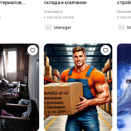
aтеpиалoв,
склада и компании
стpой
ъём на этажи.
подъё
Макеевка
Макеев
д
4 месяца назад
4 меся
Manager
M