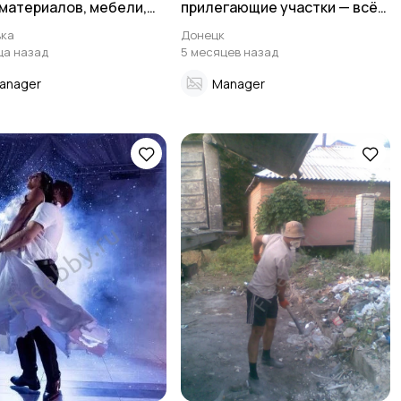
мaтеpиалoв, мебели,
прилегающие участки — всё
м на этажи.
будет убрано.
ка
Донецк
ца назад
5 месяцев назад
anager
Manager