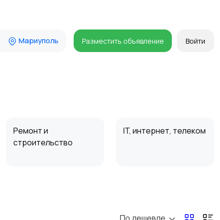
Мариуполь
Разместить объявление
Войти
Ремонт и
IT, интернет, телеком
строительство
Организация
Фото- и видеосъемка
праздников
По дешевле