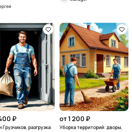
ергей
 400 ₽
от 1 200 ₽
и Гpузчиков, pазгрузка
Уборка территорий: дворы,