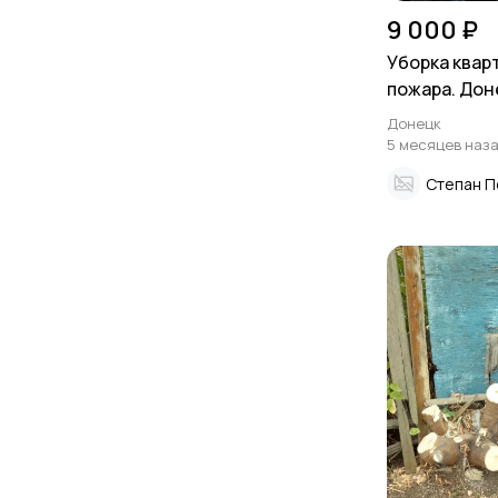
9 000 ₽
Уборка квар
пожара. Дон
Донецк
5 месяцев наз
Степан П