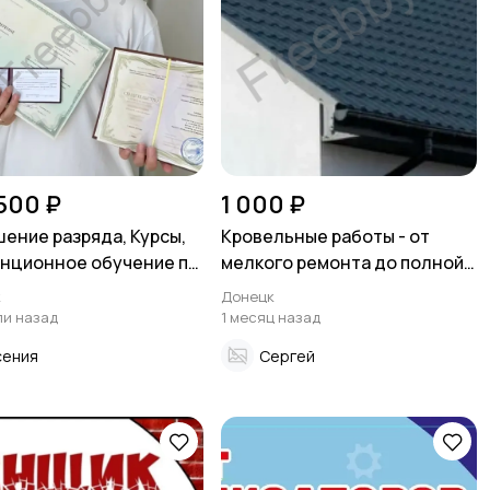
 500 ₽
1 000 ₽
ение разряда, Курсы,
Кровельные работы - от
нционное обучение по
мелкого ремонта до полной
им специальностям
замены кровли
к
Донецк
ли назад
1 месяц назад
сения
Сергей