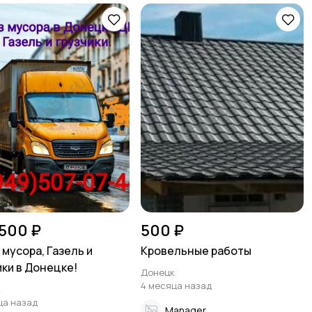
 500 ₽
500 ₽
 мусора, Газель и
Кровельные работы
ики в Донецке!
Донецк
4 месяца назад
к
ца назад
Manager