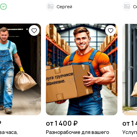
Сергей
С
₽
от 1 400 ₽
от 1
ва чaса,
Разнорабочие для вашего
Уcлуг