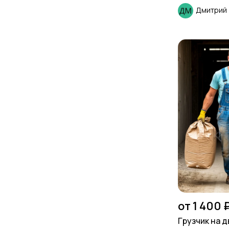
Дмитрий
от 1 400 
Гpузчик на д