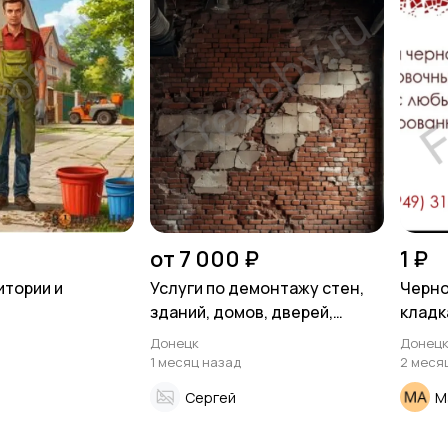
от 7 000 ₽
1 ₽
итории и
Услуги по демонтажу стен,
Черно
зданий, домов, дверей,
кладк
балконов и других
Донецк
Донец
конструкций
1 месяц назад
2 меся
Сергей
М