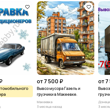
₽
от 7 500 ₽
от 7
втомобильного
Вывоз мусора Газель и
Вывоз
ера
грузчики в Макеевке.
грузч
Макеевка
Донец
д
3 месяца назад
3 меся