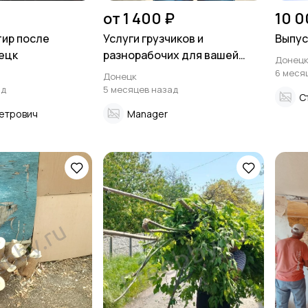
от 1 400 ₽
10 0
тир после
Услуги грузчиков и
Выпус
ецк
разнорабочих для вашей
Донец
компании и склада
6 меся
Донецк
ад
5 месяцев назад
С
етрович
Manager