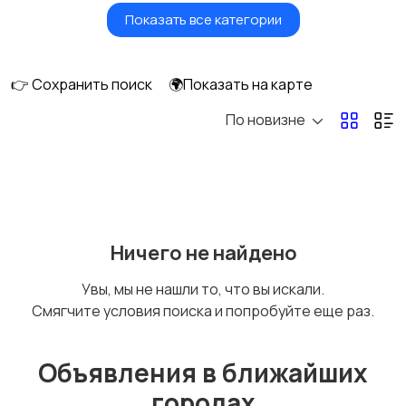
Показать все категории
Умные часы и
Стационарные
браслеты
телефоны
👉 Сохранить поиск
🌍Показать на карте
По новизне
Рации и спутниковые
Запчасти
телефоны
Внешние
Аксессуары
Ничего не найдено
аккумуляторы
Увы, мы не нашли то, что вы искали.
Смягчите условия поиска и попробуйте еще раз.
Объявления в ближайших
городах