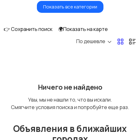
Показать все категории
Умные часы и
Стационарные
браслеты
телефоны
👉 Сохранить поиск
🌍Показать на карте
По дешевле
Рации и спутниковые
Запчасти
телефоны
Внешние
Аксессуары
Ничего не найдено
аккумуляторы
Увы, мы не нашли то, что вы искали.
Смягчите условия поиска и попробуйте еще раз.
Объявления в ближайших
городах