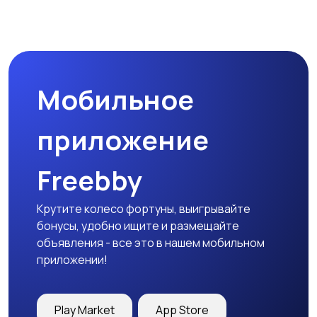
Комплектующие и
Аксессуары
запчасти
Мобильное
приложение
Freebby
Крутите колесо фортуны, выигрывайте
бонусы, удобно ищите и размещайте
объявления - все это в нашем мобильном
приложении!
Play Market
App Store