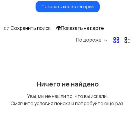
Показать все категории
Мониторы
Клавиатуры и мыши
👉 Сохранить поиск
🌍Показать на карте
По дороже
Оргтехника и
Сетевое
расходники
оборудование
Мультимедиа
Накопители данных и
Ничего не найдено
картридеры
Увы, мы не нашли то, что вы искали.
Смягчите условия поиска и попробуйте еще раз.
Программное
Рули, джойстики,
обеспечение
геймпады