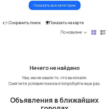
Показать все категории
Умные часы и
Стационарные
браслеты
телефоны
👉 Сохранить поиск
🌍Показать на карте
По новизне
Рации и спутниковые
Запчасти
телефоны
Внешние
Аксессуары
Ничего не найдено
аккумуляторы
Увы, мы не нашли то, что вы искали.
Смягчите условия поиска и попробуйте еще раз.
Объявления в ближайших
городах