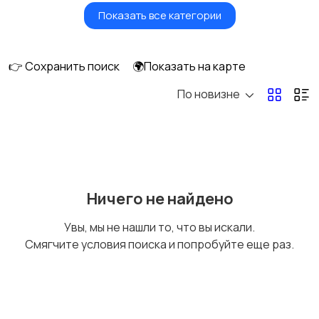
Показать все категории
Видеонаблюдение
Объективы
👉 Сохранить поиск
🌍Показать на карте
По новизне
Фотовспышки
Аксессуары
Штативы и
Студийное
Ничего не найдено
стабилизаторы
оборудование
Увы, мы не нашли то, что вы искали.
Смягчите условия поиска и попробуйте еще раз.
Цифровые
Компактные
фоторамки
фотопринтеры