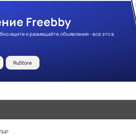
ние Freebby
бно ищите и размещайте объявления - все это в
RuStore
 ЛНР