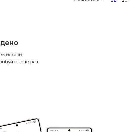
йдено
 вы искали.
робуйте еще раз.