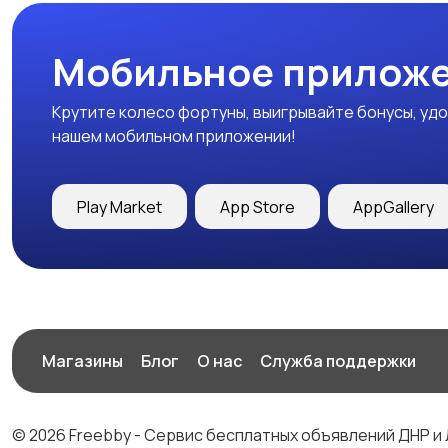
Мобильное приложе
Крутите колесо фортуны, выигрывайте бонусы, удо
нашем мобильном приложении!
Play Market
App Store
AppGallery
Магазины
Блог
О нас
Служба поддержки
© 2026 Freebby - Сервис бесплатных объявлений ДНР и