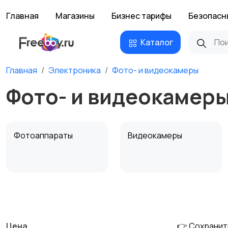
Главная
Магазины
Бизнес тарифы
Безопасн
Каталог
Главная
Электроника
Фото- и видеокамеры
Фото- и видеокамеры
Фотоаппараты
Видеокамеры
Штативы и
Студийное
стабилизаторы
оборудование
Цена
👉 Сохранит