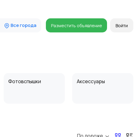
Все города
Разместить объявление
Войти
Фотовспышки
Аксессуары
Бинокли и
оптические приборы
По дороже