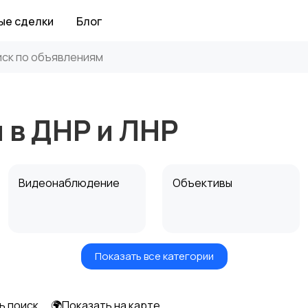
ые сделки
Блог
 в ДНР и ЛНР
Видеонаблюдение
Объективы
Показать все категории
Цифровые
Компактные
фоторамки
фотопринтеры
ь поиск
🌍Показать на карте