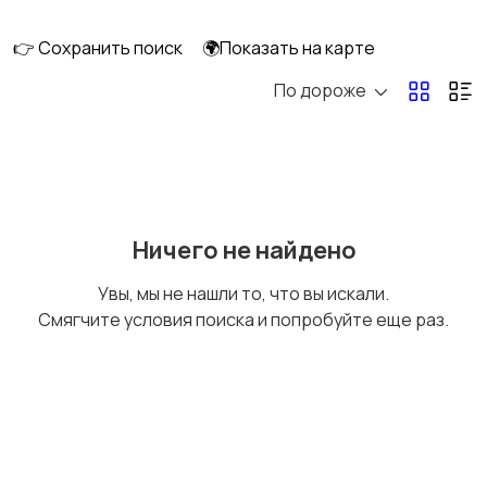
интерьера
👉 Сохранить поиск
🌍Показать на карте
По дороже
Аксессуары
Оформление
праздников
Канцелярия
Посуда
Ничего не найдено
Увы, мы не нашли то, что вы искали.
Смягчите условия поиска и попробуйте еще раз.
Другое