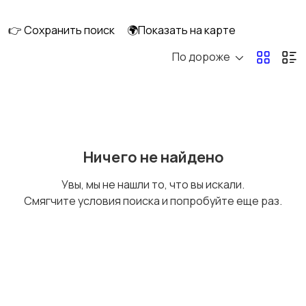
👉 Сохранить поиск
🌍Показать на карте
По дороже
Уход за волосами
Уход за кожей
Тату и татуаж
Солярии и загар
Ничего не найдено
Увы, мы не нашли то, что вы искали.
Смягчите условия поиска и попробуйте еще раз.
Средства для
Другое
гигиены