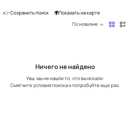
👉 Сохранить поиск
🌍Показать на карте
По новизне
Газовые и
Кондиционеры и
электрические котлы
сплит-системы
Водонагреватели
Ничего не найдено
Увы, мы не нашли то, что вы искали.
Смягчите условия поиска и попробуйте еще раз.