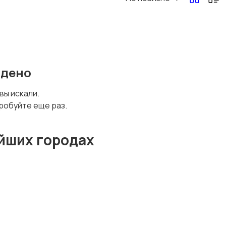
йдено
 вы искали.
робуйте еще раз.
йших городах