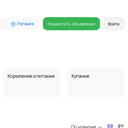
Луганск
Разместить объявление
Войти
Кормление и питание
Купание
Товары для учебы
Прочие детские
товары
По новизне