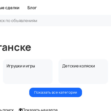
ые сделки
Блог
ганске
Игрушки и игры
Детские коляски
Показать все категории
Радио- и видеоняни
Товары для мам
ь поиск
🌍Показать на карте