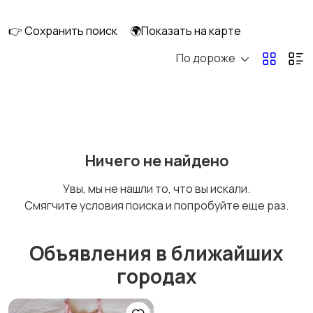
👉 Сохранить поиск
🌍Показать на карте
По дороже
Кормление и питание
Купание
Детская мебель
Подгузники и горшки
Ничего не найдено
Увы, мы не нашли то, что вы искали.
Смягчите условия поиска и попробуйте еще раз.
Радио- и видеоняни
Товары для мам
Объявления в ближайших
городах
Товары для учебы
Прочие детские