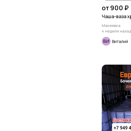
от 900 ₽
Чаша-ваза х
Макеевка
4 недели наза
Виталий