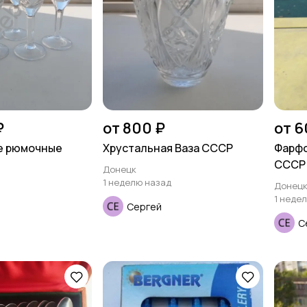
₽
от 800 ₽
от 6
е рюмочные
Хрустальная Ваза СССР
Фарфо
СССР
Донецк
1 неделю назад
Донец
1 неде
Сергей
С