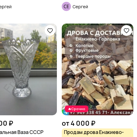
ергей
Сергей
🔥Срочно
00 ₽
от 4 000 ₽
альная Ваза СССР
Продам дрова Енакиево-