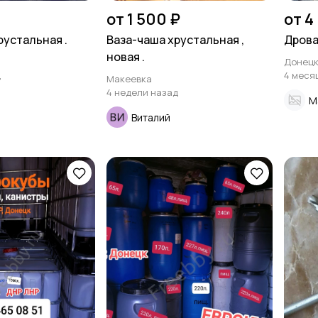
от 1 500 ₽
от 4
рустальная .
Ваза-чаша хрустальная ,
Дрова
новая .
Донец
д
4 меся
Макеевка
4 недели назад
M
Виталий