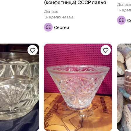
(конфетница) СССР ладья
Донец
1 неде
Донецк
1 неделю назад
С
Сергей