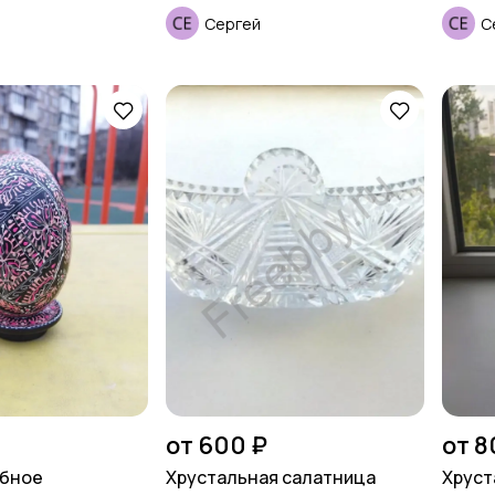
Сергей
С
от 600 ₽
от 8
лбное
Хрустальная салатница
Хруст