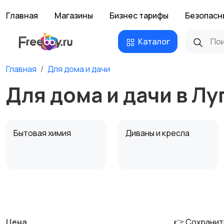
Главная
Магазины
Бизнес тарифы
Безопасн
Каталог
Главная
Для дома и дачи
Для дома и дачи в Лу
Бытовая химия
Диваны и кресла
Охрана и
Подставки и тумбы
сигнализации
Цена
👉 Сохранит