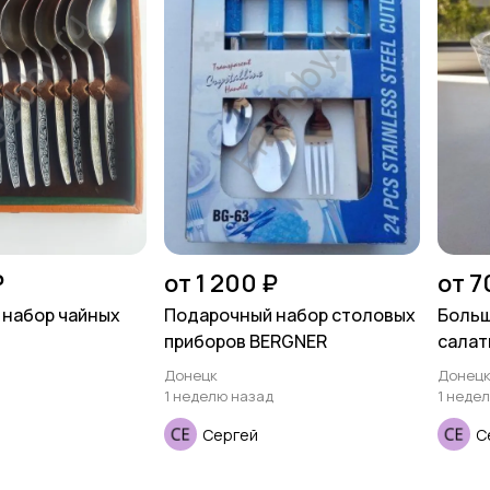
₽
от 1 200 ₽
от 7
 набор чайных
Подарочный набор столовых
Больш
приборов BERGNER
салат
Донецк
Донец
1 неделю назад
1 неде
Сергей
С