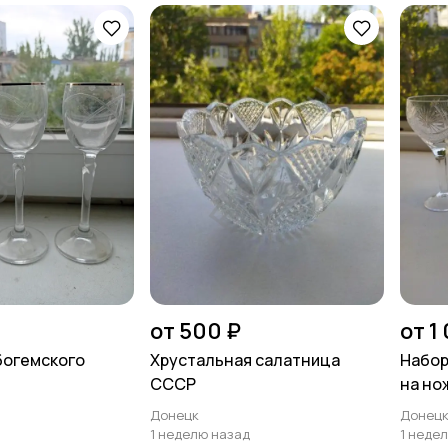
от 500 ₽
от 1
богемского
Хрустальная салатница
Набор
СССР
на но
Донецк
Донец
1 неделю назад
1 неде