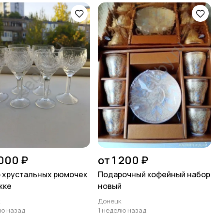
 000 ₽
от 1 200 ₽
 хрустальных рюмочек
Подарочный кофейный набор
жке
новый
к
Донецк
лю назад
1 неделю назад