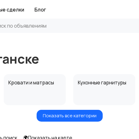
ые сделки
Блог
ганске
Кровати и матрасы
Кухонные гарнитуры
Показать все категории
Посуда
Растения и семена
ь поиск
🌍Показать на карте