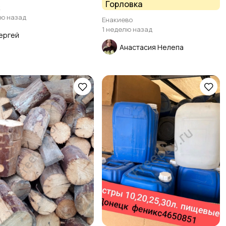
Горловка
к
лю назад
Енакиево
1 неделю назад
ергей
Анастасия Нелепа