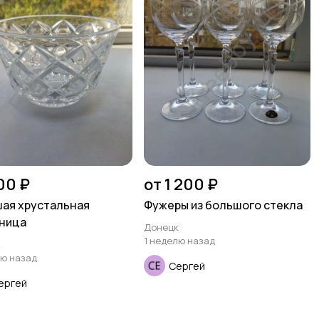
00 ₽
от 1 200 ₽
ая хрустальная
Фужеры из большого стекла
ница
Донецк
1 неделю назад
к
лю назад
Сергей
ергей