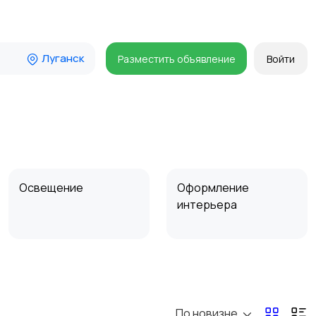
Луганск
Разместить объявление
Войти
Освещение
Оформление
интерьера
Сад и огород
Садовая мебель
По новизне