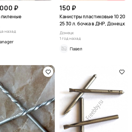
 000 ₽
150 ₽
 пиленые
Канистры пластиковые 10 20
25 30 л. бочка в ДНР, Донецк
к
ца назад
Донецк
1 год назад
anager
Павел