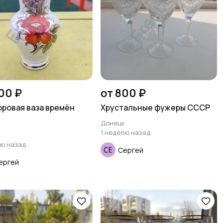
00 ₽
от 800 ₽
ровая ваза времён
Хрустальные фужеры СССР
Донецк
1 неделю назад
к
лю назад
Сергей
ергей