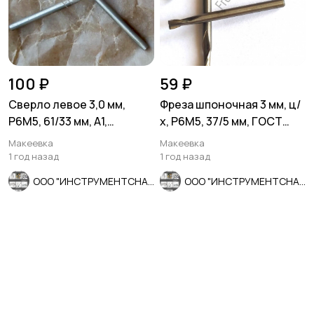
100 ₽
59 ₽
Сверло левое 3,0 мм,
Фреза шпоночная 3 мм, ц/
Р6М5, 61/33 мм, А1,
х, Р6М5, 37/5 мм, ГОСТ
шлифованное, ГОСТ
9140-78, СССР.
Макеевка
Макеевка
10902-77.
1 год назад
1 год назад
ООО "ИНСТРУМЕНТСНАБ"
ООО "ИНСТРУМЕНТСНАБ"