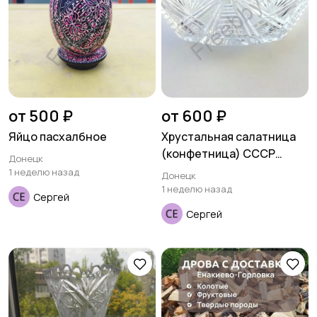
от 500 ₽
от 600 ₽
Яйцо пасхалбное
Хрустальная салатница
(конфетница) СССР
Донецк
ладья
1 неделю назад
Донецк
1 неделю назад
Сергей
Сергей