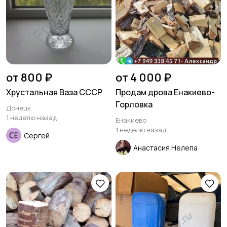
от 800 ₽
от 4 000 ₽
Хрустальная Ваза СССР
Продам дрова Енакиево-
Горловка
Донецк
1 неделю назад
Енакиево
1 неделю назад
Сергей
Анастасия Нелепа