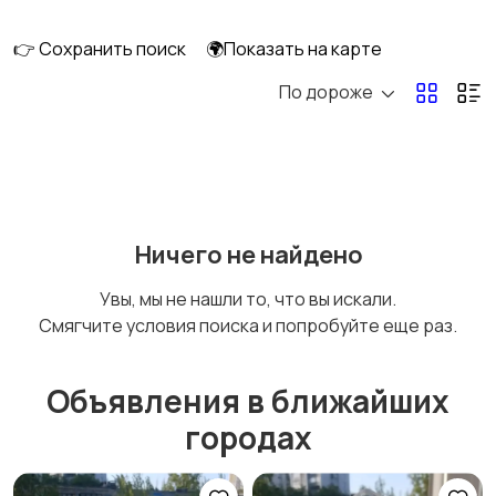
👉 Сохранить поиск
🌍Показать на карте
По дороже
Освещение
Оформление
интерьера
Охрана и
Подставки и тумбы
Ничего не найдено
сигнализации
Увы, мы не нашли то, что вы искали.
Смягчите условия поиска и попробуйте еще раз.
Посуда
Растения и семена
Объявления в ближайших
городах
Сад и огород
Садовая мебель