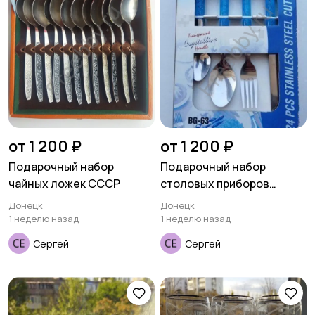
от 1 200 ₽
от 1 200 ₽
Подарочный набор
Подарочный набор
чайных ложек СССР
столовых приборов
BERGNER
Донецк
Донецк
1 неделю назад
1 неделю назад
Сергей
Сергей