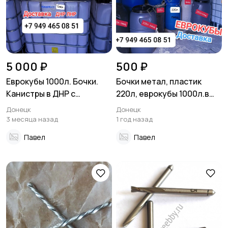
5 000 ₽
500 ₽
Еврокубы 1000л. Бочки.
Бочки метал, пластик
Канистры в ДНР с
220л, еврокубы 1000л.в
доставкой по низким
ДНР, Донецк
Донецк
Донецк
ценам
3 месяца назад
1 год назад
Павел
Павел