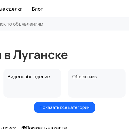
ые сделки
Блог
 в Луганске
Видеонаблюдение
Объективы
Показать все категории
Цифровые
Компактные
фоторамки
фотопринтеры
ь поиск
🌍Показать на карте