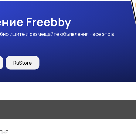
ние Freebby
бно ищите и размещайте объявления - все это в
RuStore
 ЛНР