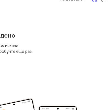
йдено
 вы искали.
робуйте еще раз.