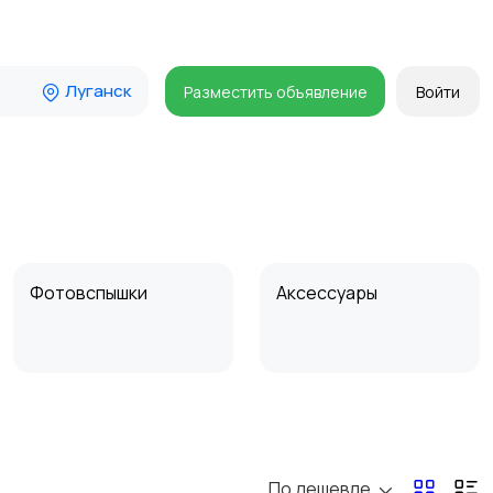
Луганск
Разместить объявление
Войти
Фотовспышки
Аксессуары
Бинокли и
оптические приборы
По дешевле