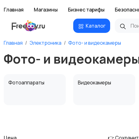
Главная
Магазины
Бизнес тарифы
Безопасн
Каталог
Главная
Электроника
Фото- и видеокамеры
Фото- и видеокамеры
Фотоаппараты
Видеокамеры
Штативы и
Студийное
стабилизаторы
оборудование
Цена
👉 Сохранит