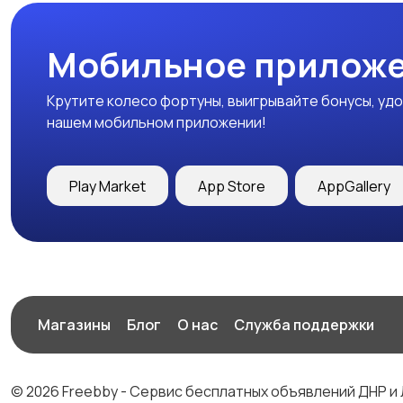
Мобильное приложе
Крутите колесо фортуны, выигрывайте бонусы, удо
нашем мобильном приложении!
Play Market
App Store
AppGallery
Магазины
Блог
О нас
Служба поддержки
© 2026 Freebby - Сервис бесплатных объявлений ДНР и