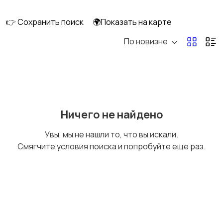
👉 Сохранить поиск
🌍Показать на карте
По новизне
Оргтехника и
Сетевое
расходники
оборудование
Мультимедиа
Накопители данных и
Ничего не найдено
картридеры
Увы, мы не нашли то, что вы искали.
Смягчите условия поиска и попробуйте еще раз.
Программное
Рули, джойстики,
обеспечение
геймпады
Комплектующие и
Аксессуары