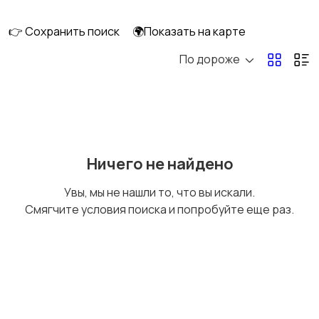
👉 Сохранить поиск
🌍Показать на карте
По дороже
Оргтехника и
Сетевое
расходники
оборудование
Мультимедиа
Накопители данных и
Ничего не найдено
картридеры
Увы, мы не нашли то, что вы искали.
Смягчите условия поиска и попробуйте еще раз.
Программное
Рули, джойстики,
обеспечение
геймпады
Комплектующие и
Аксессуары