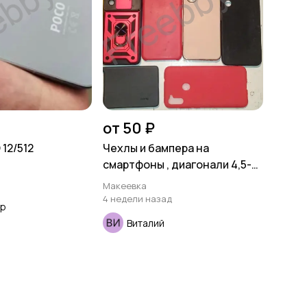
от 50 ₽
12/512
Чехлы и бампера на
смартфоны , диагонали 4,5-
6,0 , новые , неликвиды .
Макеевка
4 недели назад
др
Виталий