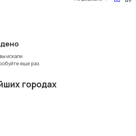
йдено
 вы искали.
робуйте еще раз.
йших городах