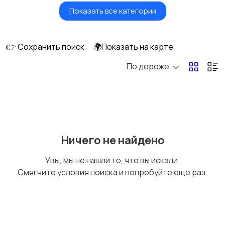
Показать все категории
Игры для приставок и
Книги и журналы
ПК
👉 Сохранить поиск
🌍Показать на карте
По дороже
Коллекционирование
Материалы для
творчества
Музыкальные
Настольные игры
Ничего не найдено
инструменты
Увы, мы не нашли то, что вы искали.
Смягчите условия поиска и попробуйте еще раз.
Другое