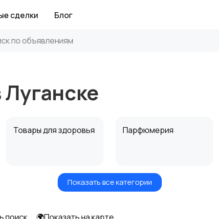
ые сделки
Блог
в Луганске
Товары для здоровья
Парфюмерия
Показать все категории
Средства для
Другое
гигиены
ь поиск
🌍Показать на карте