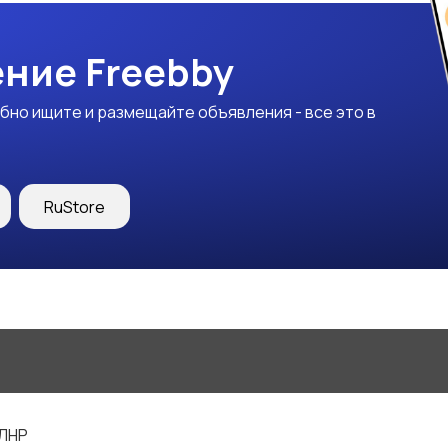
ние Freebby
бно ищите и размещайте объявления - все это в
RuStore
 ЛНР