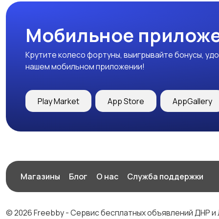
Мобильное приложе
Крутите колесо фортуны, выигрывайте бонусы, удо
нашем мобильном приложении!
Play Market
App Store
AppGallery
Магазины
Блог
О нас
Служба поддержки
© 2026 Freebby - Сервис бесплатных объявлений ДНР и