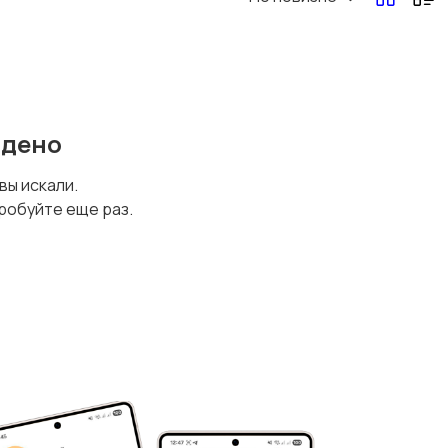
йдено
 вы искали.
робуйте еще раз.