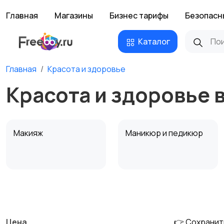
Главная
Магазины
Бизнес тарифы
Безопасн
Каталог
Главная
Красота и здоровье
Красота и здоровье 
Макияж
Маникюр и педикюр
Тату и татуаж
Солярии и загар
Цена
👉 Сохранит