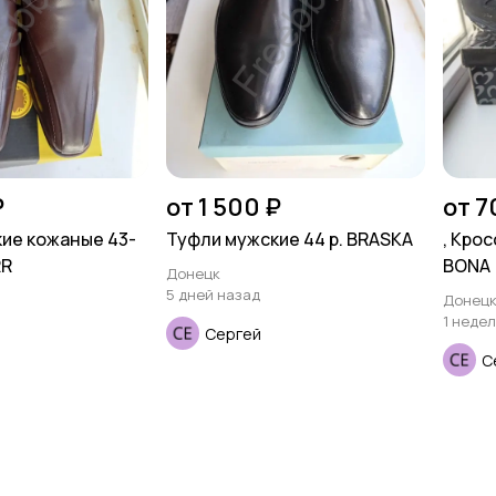
₽
от 1 500 ₽
от 7
ие кожаные 43-
Туфли мужские 44 р. BRASKA
, Крос
RR
BONA
Донецк
5 дней назад
Донец
1 неде
Сергей
С