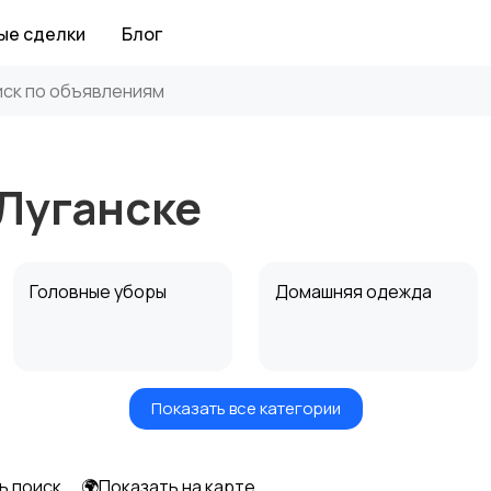
ые сделки
Блог
 Луганске
Головные уборы
Домашняя одежда
Показать все категории
Рубашки
Свитеры и толстовки
ь поиск
🌍Показать на карте