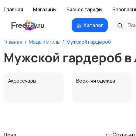
Главная
Магазины
Бизнес тарифы
Безопасн
Каталог
Главная
Мода и стиль
Мужской гардероб
Мужской гардероб в
Аксессуары
Верхняя одежда
Обувь
Пиджаки и костюмы
Цена
👉 Сохранит