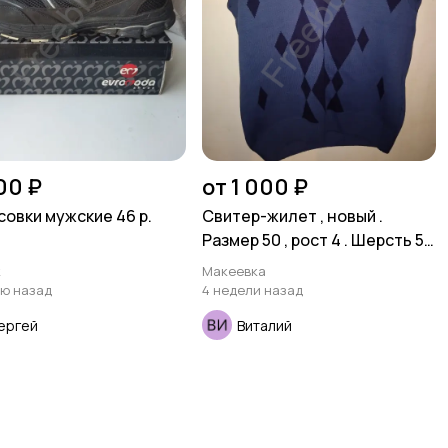
00 ₽
от 1 000 ₽
совки мужские 46 р.
Свитер-жилет , новый .
Размер 50 , рост 4 . Шерсть 50
% . Турция .
к
Макеевка
лю назад
4 недели назад
ергей
Виталий