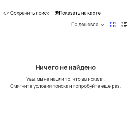
скейтбординг
гироскутеры
👉 Сохранить поиск
🌍Показать на карте
По дешевле
Бильярд и боулинг
Водные виды спорта
Единоборства
Зимние виды спорта
Ничего не найдено
Увы, мы не нашли то, что вы искали.
Смягчите условия поиска и попробуйте еще раз.
Игры с мячом
Охота и рыбалка
Туризм и отдых на
Теннис, бадминтон,