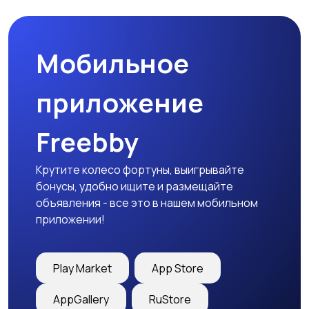
природе
дартс
Мобильное
Тренажеры и фитнес
Спортивное питание
приложение
Freebby
Другое
Крутите колесо фортуны, выигрывайте
бонусы, удобно ищите и размещайте
объявления - все это в нашем мобильном
приложении!
Play Market
App Store
AppGallery
RuStore