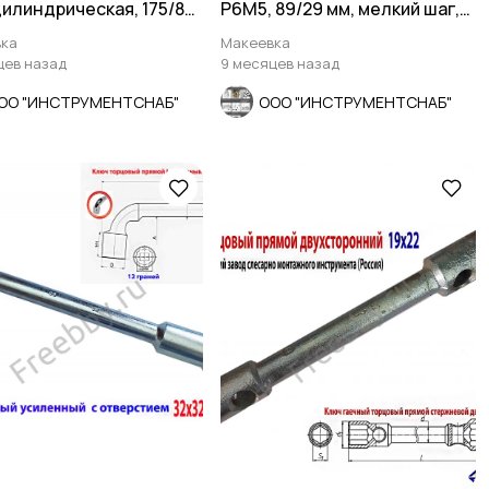
цилиндрическая, 175/87
Р6М5, 89/29 мм, мелкий шаг,
360-0142.
ГОСТ 3266-81
ка
Макеевка
цев назад
9 месяцев назад
ОО "ИНСТРУМЕНТСНАБ"
ООО "ИНСТРУМЕНТСНАБ"