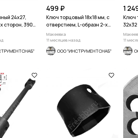
499 ₽
1 24
ный 24х27,
Ключ торцовый 18х18 мм, с
Ключ 
х сторон, 390
отверстием, L-образн 2-х
32х32 
 КамАЗ.
сторонний, Cr-V.
сторон
Макеевка
Макеев
ад
11 месяцев назад
11 мес
СТРУМЕНТСНАБ"
ООО "ИНСТРУМЕНТСНАБ"
О