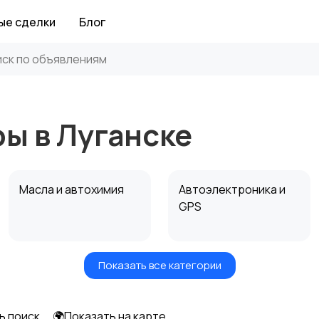
ые сделки
Блог
ры в Луганске
Масла и автохимия
Автоэлектроника и
GPS
Показать все категории
Мотоэкипировка
Другие запчасти
и аксессуары
ь поиск
🌍Показать на карте