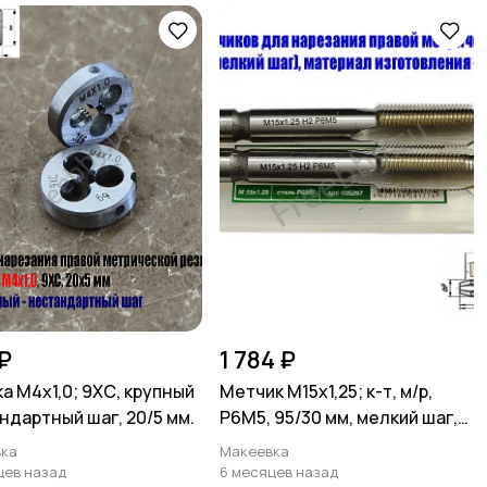
₽
1 784 ₽
а М4х1,0; 9ХС, крупный
Метчик М15х1,25; к-т, м/р,
ндартный шаг, 20/5 мм.
Р6М5, 95/30 мм, мелкий шаг,
ГОСТ 3266-81.
ка
Макеевка
цев назад
6 месяцев назад