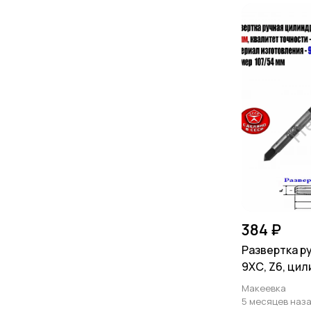
384 ₽
Развертка ру
9ХС, Z6, ци
107/54 мм, С
Макеевка
5 месяцев наз