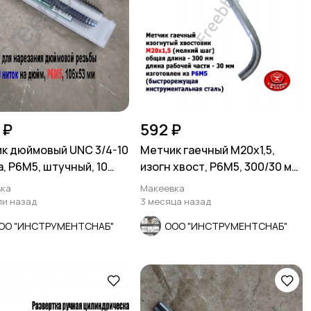
 ₽
592 ₽
к дюймовый UNC 3/4-10
Метчик гаечный М20х1,5,
, Р6М5, штучный, 10
изогн хвост, Р6М5, 300/30 мм,
 106/53 мм.
мелкий шаг, СССР
ка
Макеевка
ли назад
3 месяца назад
ОО "ИНСТРУМЕНТСНАБ"
ООО "ИНСТРУМЕНТСНАБ"