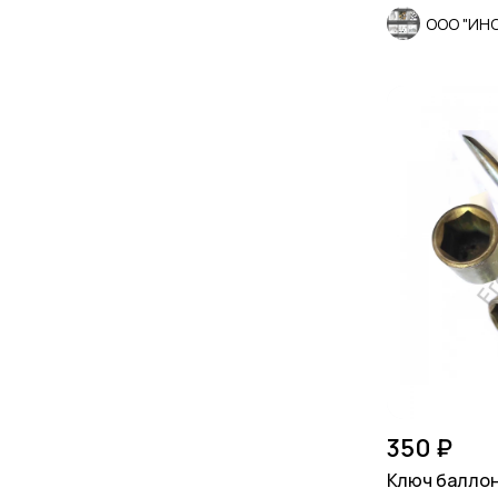
ООО "ИН
350 ₽
Ключ баллон