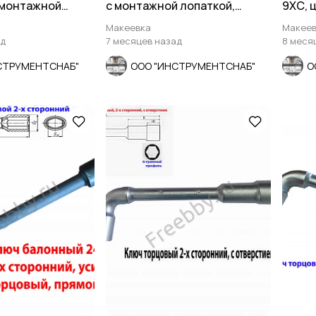
 монтажной
с монтажной лопаткой,
9ХС, 
цинков, СССР.
оцинкованный, СССР.
мм, 2
Макеевка
Макеев
ад
7 месяцев назад
8 меся
СТРУМЕНТСНАБ"
ООО "ИНСТРУМЕНТСНАБ"
О