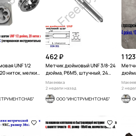
462 ₽
1 123
овая UNF 1/2
Метчик дюймовый UNF 3/8-24
Метчи
20 ниток, мелкий
дюйма, Р6М5, штучный, 24
дюйма
.
нитки, 80/34 мм.
ниток,
Макеевка
Макеев
2 недели назад
2 неде
СТРУМЕНТСНАБ"
ООО "ИНСТРУМЕНТСНАБ"
О