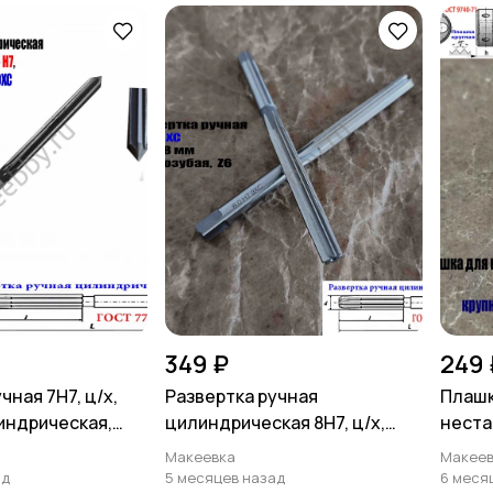
349 ₽
249 
чная 7Н7, ц/х,
Развертка ручная
Плашк
линдрическая,
цилиндрическая 8Н7, ц/х,
неста
ССР.
9ХС, Z6, прямозубая, 115/58.
Макеевка
Макеев
ад
5 месяцев назад
6 меся