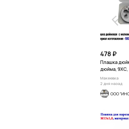
478 ₽
Плашка дюйм
дюйма, 9ХС, 
шаг, 38/10 мм
Макеевка
2 дня назад
ООО "ИН