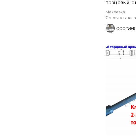
торцовый, с
лопаткой, о
Макеевка
7 месяцев наз
ООО "ИН