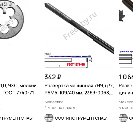
342 ₽
1 06
,0, 9ХС, мелкий
Развертка машинная 7Н9, ц/х,
Разве
м, ГОСТ 7740-71.
Р6М5, 109/40 мм, 2363-0068,
цилин
СССР
9ХС, 2
Макеевка
Макеев
д
4 месяца назад
4 меся
СТРУМЕНТСНАБ"
ООО "ИНСТРУМЕНТСНАБ"
О