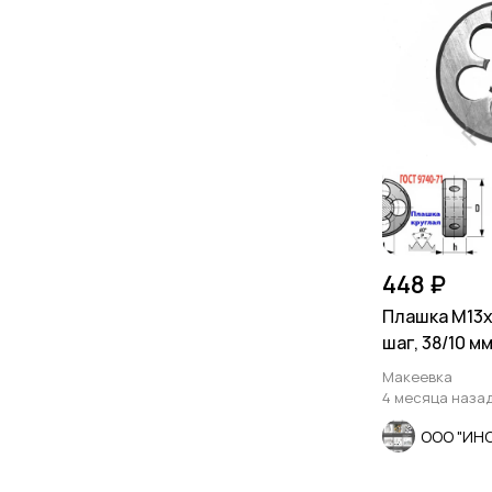
448 ₽
Плашка М13х1
шаг, 38/10 м
Макеевка
4 месяца наза
ООО "ИН