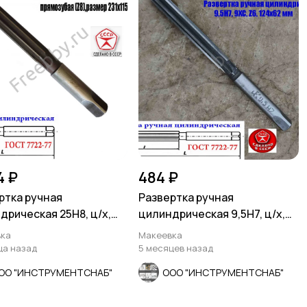
4 ₽
484 ₽
ртка ручная
Развертка ручная
дрическая 25Н8, ц/х,
цилиндрическая 9,5Н7, ц/х,
31/115 мм, Z8, СССР.
9ХС, Z6, 124/62 мм, СССР.
ка
Макеевка
ца назад
5 месяцев назад
ОО "ИНСТРУМЕНТСНАБ"
ООО "ИНСТРУМЕНТСНАБ"