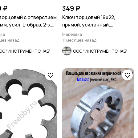
9 ₽
349 ₽
торцовый с отверстием
Ключ торцовый 19х22,
мм, усил, L-образ, 2-х
прямой, усиленный,
, Cr-V.
стержневой, КЗСМИ, Россия.
ка
Макеевка
яцев назад
11 месяцев назад
ОО "ИНСТРУМЕНТСНАБ"
ООО "ИНСТРУМЕНТСНАБ"