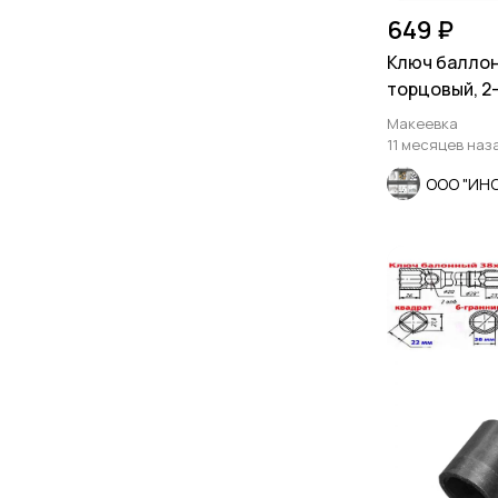
649 ₽
Ключ баллон
торцовый, 2-
мм, для ГАЗ,
Макеевка
11 месяцев наз
ООО "ИН