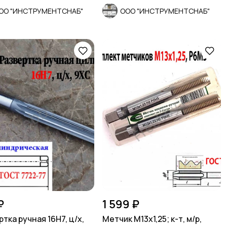
ОО "ИНСТРУМЕНТСНАБ"
ООО "ИНСТРУМЕНТСНАБ"
₽
1 599 ₽
тка ручная 16Н7, ц/х,
Метчик М13х1,25; к-т, м/р,