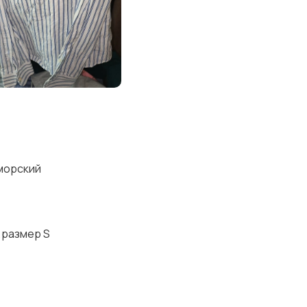
морский
 ,размер S