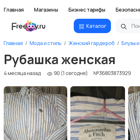
Главная
Магазины
Бизнес тарифы
Безопасн
Каталог
Главная
Мода и стиль
Женский гардероб
Блузы и
Рубашка женская
4 месяца назад
90 (1 сегодня)
№36803873929