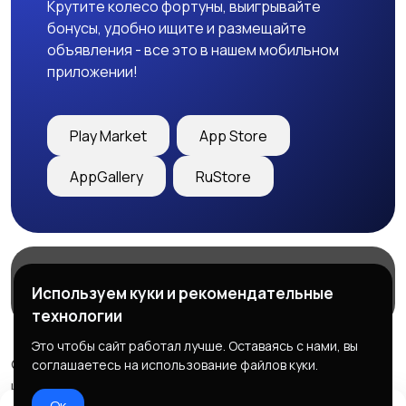
Крутите колесо фортуны, выигрывайте
бонусы, удобно ищите и размещайте
объявления - все это в нашем мобильном
приложении!
Play Market
App Store
AppGallery
RuStore
Магазины
Блог
О нас
Используем куки и рекомендательные
Служба поддержки
технологии
Это чтобы сайт работал лучше. Оставаясь с нами, вы
© 2026 Freebby - Сервис бесплатных объявлений ДНР
соглашаетесь на использование файлов куки.
и ЛНР
Ок