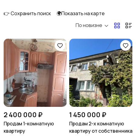
длительно
👉 Сохранить поиск
🌍Показать на карте
По новизне
Аренда комнаты
Аренда дома
длительно
длительно
Аренда квартиры
Аренда комнаты
посуточно
посуточно
Аренда дома
Коммерческая
посуточно
недвижимость
2 400 000 ₽
1 450 000 ₽
Продам 1-комнатную
Продам 2-х комнатную
квартиру
квартиру от собственника
Прочие строения
Продажа квартиры
2