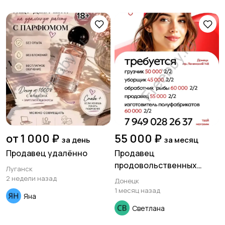
от 1 000 ₽
55 000 ₽
за день
за месяц
Продавец удалённо
Продавец
продовольственных
Луганск
товаров.
2 недели назад
Донецк
1 месяц назад
Яна
Светлана