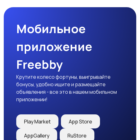
природе
дартс
Мобильное
Тренажеры и фитнес
Спортивное питание
приложение
Freebby
Другое
Крутите колесо фортуны, выигрывайте
бонусы, удобно ищите и размещайте
объявления - все это в нашем мобильном
приложении!
Play Market
App Store
AppGallery
RuStore