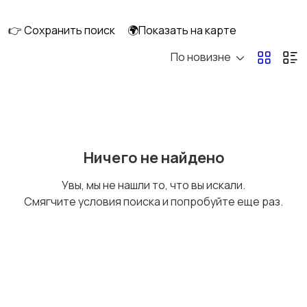
скейтбординг
гироскутеры
👉 Сохранить поиск
🌍Показать на карте
По новизне
Бильярд и боулинг
Водные виды спорта
Единоборства
Зимние виды спорта
Ничего не найдено
Увы, мы не нашли то, что вы искали.
Смягчите условия поиска и попробуйте еще раз.
Игры с мячом
Охота и рыбалка
Туризм и отдых на
Теннис, бадминтон,