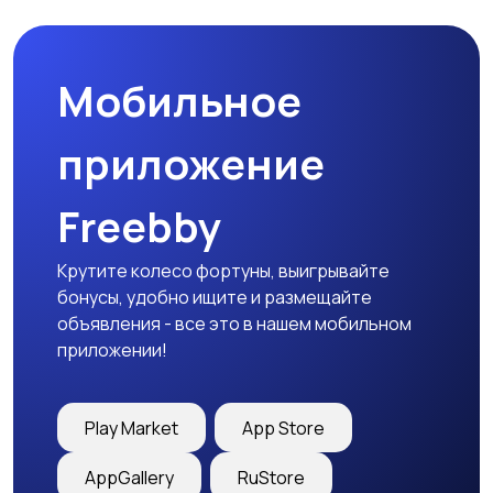
природе
дартс
Мобильное
Тренажеры и фитнес
Спортивное питание
приложение
Freebby
Другое
Крутите колесо фортуны, выигрывайте
бонусы, удобно ищите и размещайте
объявления - все это в нашем мобильном
приложении!
Play Market
App Store
AppGallery
RuStore