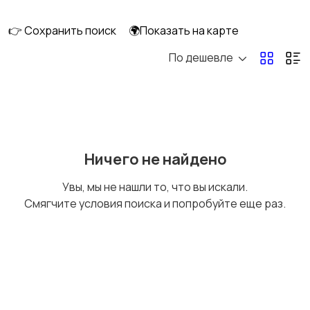
скейтбординг
гироскутеры
👉 Сохранить поиск
🌍Показать на карте
По дешевле
Бильярд и боулинг
Водные виды спорта
Единоборства
Зимние виды спорта
Ничего не найдено
Увы, мы не нашли то, что вы искали.
Смягчите условия поиска и попробуйте еще раз.
Игры с мячом
Охота и рыбалка
Туризм и отдых на
Теннис, бадминтон,