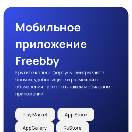
природе
дартс
Мобильное
Тренажеры и фитнес
Спортивное питание
приложение
Freebby
Другое
Крутите колесо фортуны, выигрывайте
бонусы, удобно ищите и размещайте
объявления - все это в нашем мобильном
приложении!
Play Market
App Store
AppGallery
RuStore