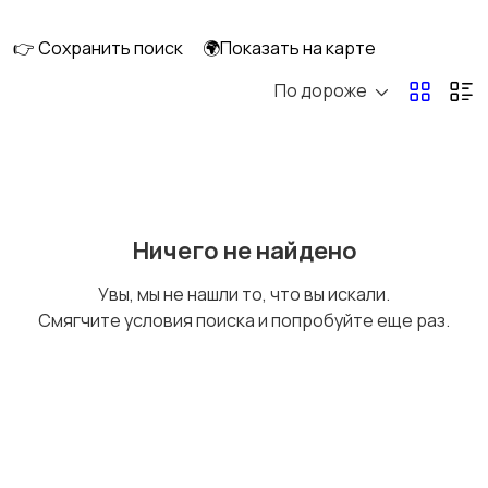
скейтбординг
гироскутеры
👉 Сохранить поиск
🌍Показать на карте
По дороже
Бильярд и боулинг
Водные виды спорта
Единоборства
Зимние виды спорта
Ничего не найдено
Увы, мы не нашли то, что вы искали.
Смягчите условия поиска и попробуйте еще раз.
Игры с мячом
Охота и рыбалка
Туризм и отдых на
Теннис, бадминтон,