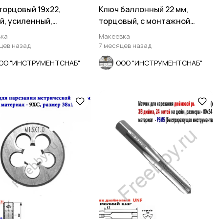
торцовый 19х22,
Ключ баллонный 22 мм,
й, усиленный,
торцовый, с монтажной
невой, КЗСМИ, Россия.
лопаткой, оцинков, СССР.
ка
Макеевка
яцев назад
7 месяцев назад
ОО "ИНСТРУМЕНТСНАБ"
ООО "ИНСТРУМЕНТСНАБ"