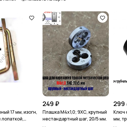
249 ₽
299 
ый 17 мм, изогн,
Плашка М4х1,0; 9ХС, крупный
Ключ 
 лопаткой,
нестандартный шаг, 20/5 мм.
мм, т
ый, СССР.
длина