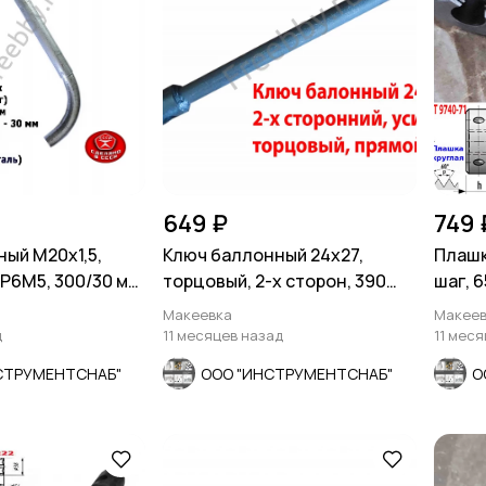
649 ₽
749 
ный М20х1,5,
Ключ баллонный 24х27,
Плашк
 Р6М5, 300/30 мм,
торцовый, 2-х сторон, 390
шаг, 6
 СССР
мм, для ГАЗ, КамАЗ.
СССР
Макеевка
Макеев
д
11 месяцев назад
11 мес
СТРУМЕНТСНАБ"
ООО "ИНСТРУМЕНТСНАБ"
О