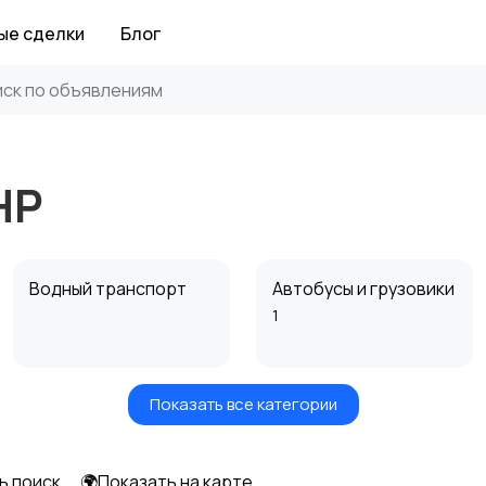
ые сделки
Блог
НР
Водный транспорт
Автобусы и грузовики
1
Показать все категории
Прицепы, дома на
Воздушный
колесах
транспорт
ь поиск
🌍Показать на карте