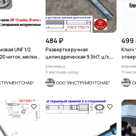
484 ₽
499 
овая UNF 1/2
Развертка ручная
Ключ 
20 ниток, мелкий
цилиндрическая 9,5Н7, ц/х,
отвер
.
9ХС, Z6, 124/62 мм, СССР.
сторо
Макеевка
Макеев
5 месяцев назад
11 мес
СТРУМЕНТСНАБ"
ООО "ИНСТРУМЕНТСНАБ"
О