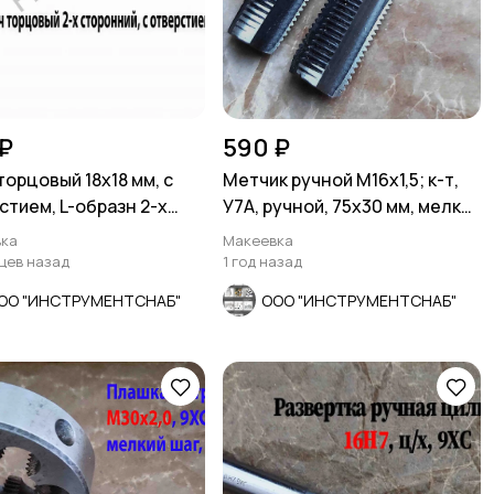
₽
590 ₽
торцовый 18х18 мм, с
Метчик ручной М16х1,5; к-т,
стием, L-образн 2-х
У7А, ручной, 75х30 мм, мелкий
нний, Cr-V.
шаг, СССР.
ка
Макеевка
яцев назад
1 год назад
ОО "ИНСТРУМЕНТСНАБ"
ООО "ИНСТРУМЕНТСНАБ"