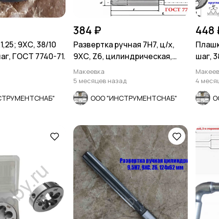
384 ₽
448 
,25; 9ХС, 38/10
Развертка ручная 7Н7, ц/х,
Плашк
аг, ГОСТ 7740-71.
9ХС, Z6, цилиндрическая,
шаг, 3
107/54 мм, СССР.
Макеевка
Макеев
5 месяцев назад
4 меся
СТРУМЕНТСНАБ"
ООО "ИНСТРУМЕНТСНАБ"
О