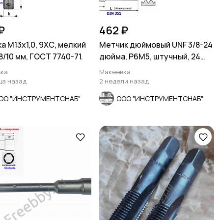
₽
462 ₽
а М13х1,0, 9ХС, мелкий
Метчик дюймовый UNF 3/8-24
8/10 мм, ГОСТ 7740-71.
дюйма, Р6М5, штучный, 24
нитки, 80/34 мм.
ка
Макеевка
ца назад
2 недели назад
ОО "ИНСТРУМЕНТСНАБ"
ООО "ИНСТРУМЕНТСНАБ"