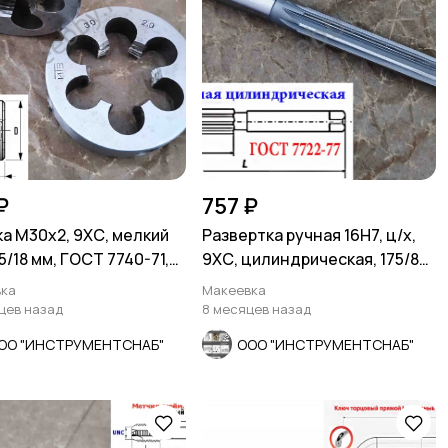
₽
757 ₽
а М30х2, 9ХС, мелкий
Развертка ручная 16Н7, ц/х,
5/18 мм, ГОСТ 7740-71,
9ХС, цилиндрическая, 175/87
мм, 2360-0142.
ка
Макеевка
яцев назад
8 месяцев назад
ОО "ИНСТРУМЕНТСНАБ"
ООО "ИНСТРУМЕНТСНАБ"