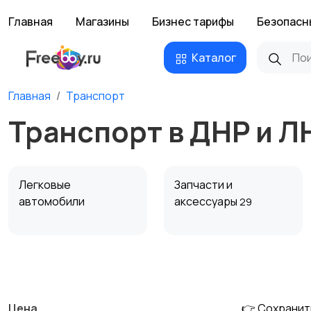
Главная
Магазины
Бизнес тарифы
Безопасн
Каталог
Главная
Транспорт
Транспорт в ДНР и Л
Легковые
Запчасти и
автомобили
аксессуары
29
Сельхозтехника
Другой транспорт
Цена
👉 Сохранит