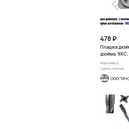
478 ₽
Плашка дюйм
дюйма, 9ХС, 
шаг, 38/10 мм
Макеевка
1 день назад
ООО "ИН