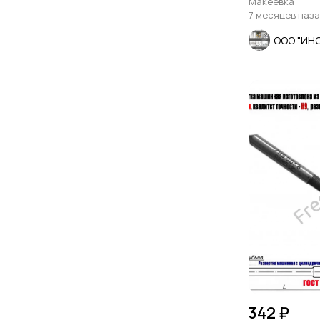
Макеевка
7 месяцев наз
ООО "ИН
342 ₽