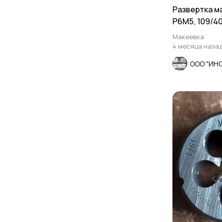
Развертка м
Р6М5, 109/40
СССР
Макеевка
4 месяца наза
ООО "ИН