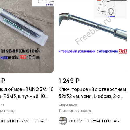
 ₽
1 249 ₽
к дюймовый UNC 3/4-10
Ключ торцовый с отверстием
, Р6М5, штучный, 10
32х32 мм, усил, L-образ, 2-х
 106/53 мм.
сторон, Cr-V.
ка
Макеевка
ли назад
11 месяцев назад
ОО "ИНСТРУМЕНТСНАБ"
ООО "ИНСТРУМЕНТСНАБ"