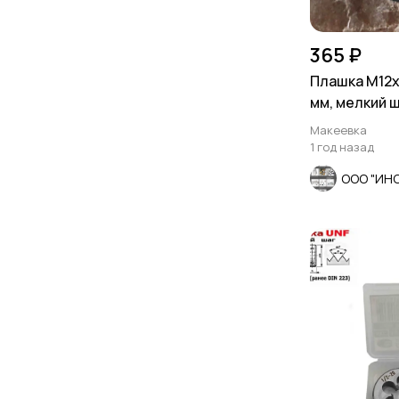
365 ₽
Плашка М12х1
мм, мелкий ш
Макеевка
1 год назад
ООО "ИН