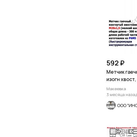
592 ₽
Метчик гаеч
изогн хвост,
мелкий шаг,
Макеевка
3 месяца наза
ООО "ИН