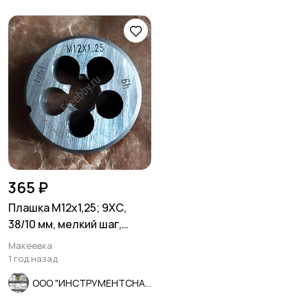
365 ₽
Плашка М12х1,25; 9ХС,
38/10 мм, мелкий шаг,
ГОСТ 7740-71.
Макеевка
1 год назад
ООО "ИНСТРУМЕНТСНАБ"