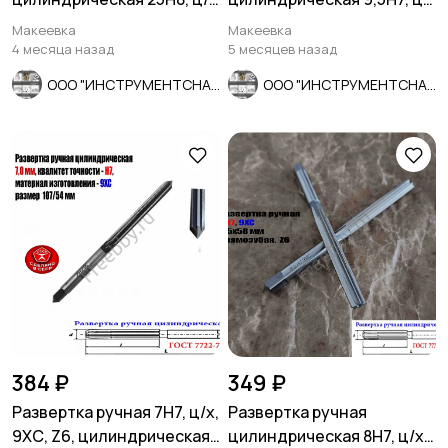
х, 9ХС, 231/115 мм, Z8,
х, 9ХС, Z6, 124/62 мм,
Макеевка
Макеевка
СССР.
СССР.
4 месяца назад
5 месяцев назад
ООО "ИНСТРУМЕНТСНАБ"
ООО "ИНСТРУМЕНТСНАБ"
384 ₽
349 ₽
Развертка ручная 7Н7, ц/х,
Развертка ручная
9ХС, Z6, цилиндрическая,
цилиндрическая 8Н7, ц/х,