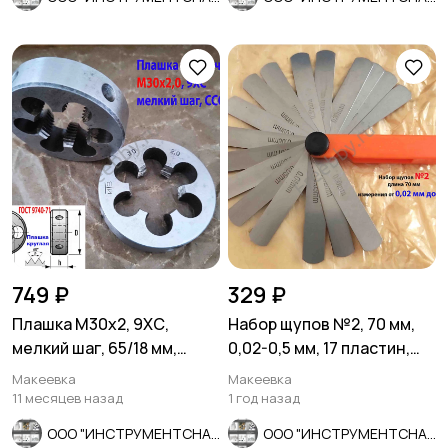
749 ₽
329 ₽
Плашка М30х2, 9ХС,
Набор щупов №2, 70 мм,
мелкий шаг, 65/18 мм,
0,02-0,5 мм, 17 пластин,
ГОСТ 7740-71, СССР
Россия.
Макеевка
Макеевка
11 месяцев назад
1 год назад
ООО "ИНСТРУМЕНТСНАБ"
ООО "ИНСТРУМЕНТСНАБ"