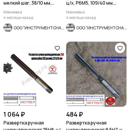
мелкий шаг, 38/10 мм,
ц/х, Р6М5, 109/40 мм,
ГОСТ 7740-71.
2363-0068, СССР
Макеевка
Макеевка
4 месяца назад
4 месяца назад
ООО "ИНСТРУМЕНТСНАБ"
ООО "ИНСТРУМЕНТСНАБ"
1 064 ₽
484 ₽
Развертка ручная
Развертка ручная
цилиндрическая 25Н8, ц/
цилиндрическая 9,5Н7, ц/