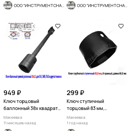
ООО "ИНСТРУМЕНТСНАБ"
ООО "ИНСТРУМЕНТСНАБ"
949 ₽
299 ₽
Ключ торцовый
Ключ ступичный
баллонный 38х квадрат
торцовый 83 мм,
22, прямой, для ГАЗ, ЗИЛ,
трубчатый, 8-гранный,
Макеевка
Макеевка
ПАЗ.
длина 60 мм, СССР
11 месяцев назад
1 год назад