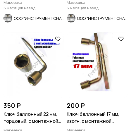
шаг, 20/5 мм.
шаг, ГОСТ 3266-81.
Макеевка
Макеевка
6 месяцев назад
6 месяцев назад
ООО "ИНСТРУМЕНТСНАБ"
ООО "ИНСТРУМЕНТСНАБ"
350 ₽
200 ₽
Ключ баллонный 22 мм,
Ключ баллонный 17 мм,
торцовый, с монтажной
изогн, с монтажной
лопаткой, оцинков, СССР.
лопаткой, оцинкованный,
Макеевка
Макеевка