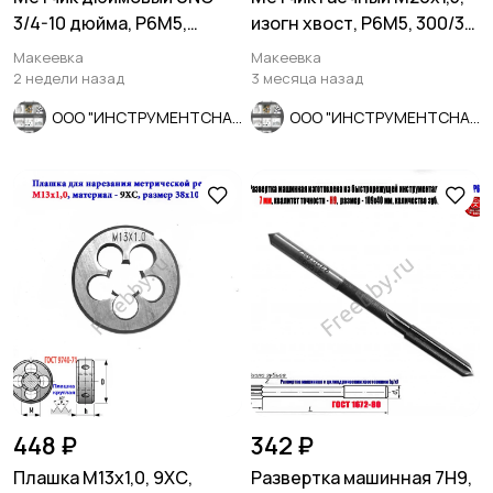
3/4-10 дюйма, Р6М5,
изогн хвост, Р6М5, 300/30
штучный, 10 ниток, 106/53
мм, мелкий шаг, СССР
Макеевка
Макеевка
мм.
2 недели назад
3 месяца назад
ООО "ИНСТРУМЕНТСНАБ"
ООО "ИНСТРУМЕНТСНАБ"
448 ₽
342 ₽
Плашка М13х1,0, 9ХС,
Развертка машинная 7Н9,