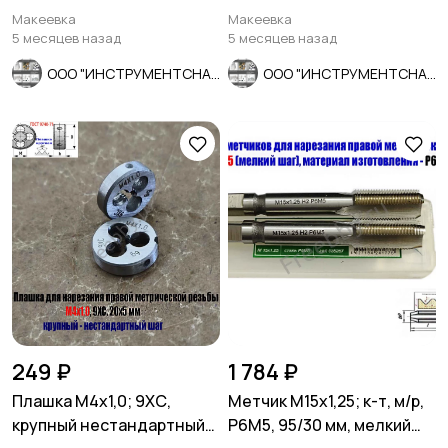
107/54 мм, СССР.
9ХС, Z6, прямозубая,
Макеевка
Макеевка
115/58.
5 месяцев назад
5 месяцев назад
ООО "ИНСТРУМЕНТСНАБ"
ООО "ИНСТРУМЕНТСНАБ"
249 ₽
1 784 ₽
Плашка М4х1,0; 9ХС,
Метчик М15х1,25; к-т, м/р,
крупный нестандартный
Р6М5, 95/30 мм, мелкий