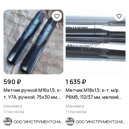
590 ₽
1 635 ₽
Метчик ручной М16х1,5; к-
Метчик М18х1,5; к-т, м/р,
т, У7А, ручной, 75х30 мм,
Р6М5, 112/37 мм, мелкий
мелкий шаг, СССР.
шаг, шлифованный, ГО
Макеевка
Макеевка
1 год назад
1 год назад
ООО "ИНСТРУМЕНТСНАБ"
ООО "ИНСТРУМЕНТСНАБ"