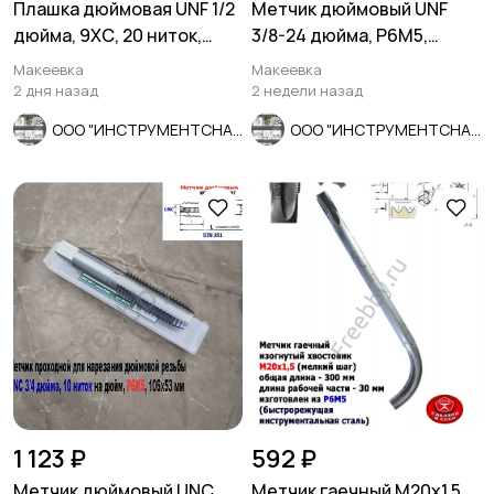
Плашка дюймовая UNF 1/2
Метчик дюймовый UNF
дюйма, 9ХС, 20 ниток,
3/8-24 дюйма, Р6М5,
Мотозапчасти
Мотоаксессуары
мелкий шаг, 38/10 мм.
штучный, 24 нитки, 80/34
Макеевка
Макеевка
мм.
2 дня назад
2 недели назад
ООО "ИНСТРУМЕНТСНАБ"
ООО "ИНСТРУМЕНТСНАБ"
1 123 ₽
592 ₽
Метчик дюймовый UNC
Метчик гаечный М20х1,5,