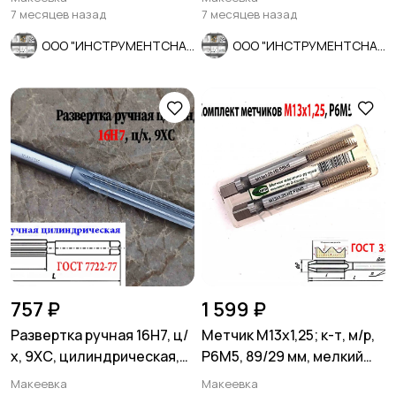
СССР.
7 месяцев назад
7 месяцев назад
ООО "ИНСТРУМЕНТСНАБ"
ООО "ИНСТРУМЕНТСНАБ"
757 ₽
1 599 ₽
Развертка ручная 16Н7, ц/
Метчик М13х1,25; к-т, м/р,
х, 9ХС, цилиндрическая,
Р6М5, 89/29 мм, мелкий
175/87 мм, 2360-0142.
шаг, ГОСТ 3266-81
Макеевка
Макеевка