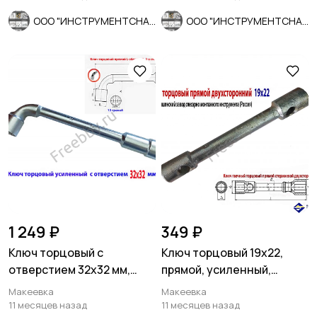
ООО "ИНСТРУМЕНТСНАБ"
ООО "ИНСТРУМЕНТСНАБ"
1 249 ₽
349 ₽
Ключ торцовый с
Ключ торцовый 19х22,
отверстием 32х32 мм,
прямой, усиленный,
усил, L-образ, 2-х сторон,
стержневой, КЗСМИ,
Макеевка
Макеевка
Cr-V.
Россия.
11 месяцев назад
11 месяцев назад