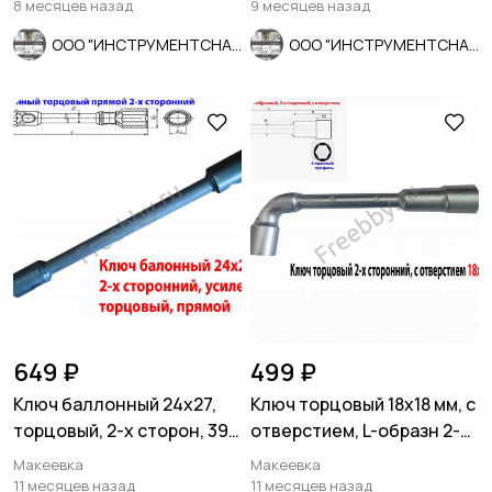
8 месяцев назад
9 месяцев назад
ООО "ИНСТРУМЕНТСНАБ"
ООО "ИНСТРУМЕНТСНАБ"
649 ₽
499 ₽
Ключ баллонный 24х27,
Ключ торцовый 18х18 мм, с
торцовый, 2-х сторон, 390
отверстием, L-образн 2-х
мм, для ГАЗ, КамАЗ.
сторонний, Cr-V.
Макеевка
Макеевка
11 месяцев назад
11 месяцев назад