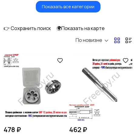
Показать все категории
Масла и автохимия
Автоэлектроника и
GPS
👉 Сохранить поиск
🌍Показать на карте
По новизне
Аксессуары и
Аудио и видео
инструменты
27
Противоугонные
Багажные системы и
устройства
фаркопы
Мотоэкипировка
Другие запчасти
и аксессуары
2
478 ₽
462 ₽