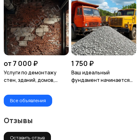
от 7 000 ₽
1 750 ₽
Услуги по демонтажу
Ваш идеальный
стен, зданий, домов,
фундамент начинается
дверей, балконов и
здесь! Доломитный
других конструкций
щебень от
Все объявления
производителя с
доставкой!
Отзывы
Оставить отзыв