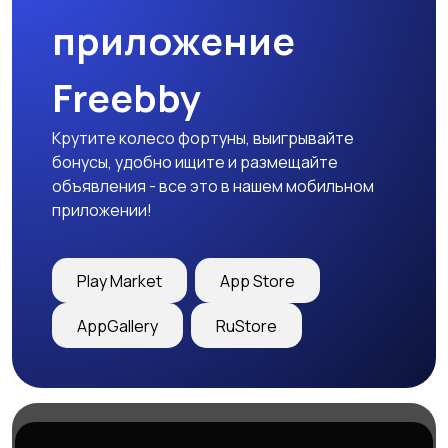
приложение
Freebby
Крутите колесо фортуны, выигрывайте
бонусы, удобно ищите и размещайте
объявления - все это в нашем мобильном
приложении!
Play Market
App Store
AppGallery
RuStore
Магазины
Блог
О нас