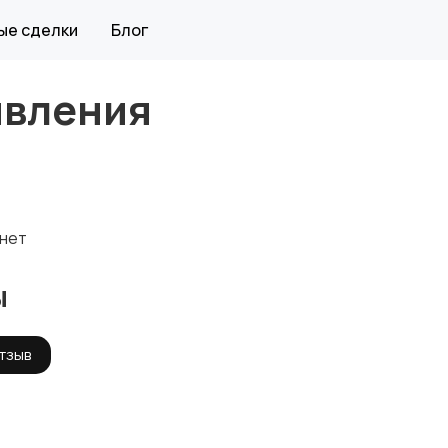
ые сделки
Блог
явления
нет
ы
тзыв