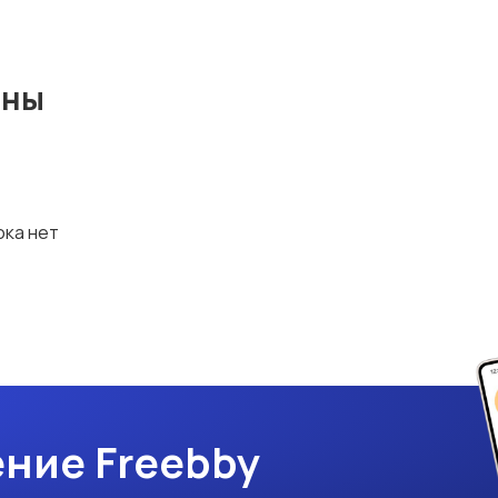
ины
ока нет
ние Freebby