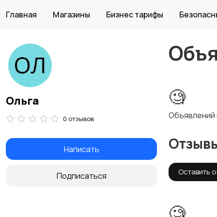
Главная
Магазины
Бизнес тарифы
Безопасн
Объ
🧐
Ольга
Объявлений 
0 отзывов
Отзыв
Написать
Оставить о
Подписаться
🧐