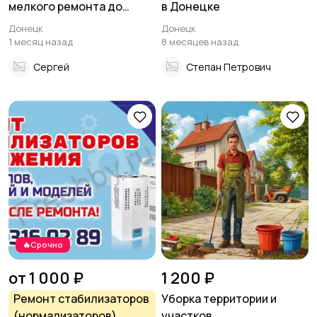
мелкого ремонта до
в Донецке
полной замены кровли
Донецк
Донецк
1 месяц назад
8 месяцев назад
Сергей
Степан Петрович
🔥Срочно
от 1 000 ₽
1 200 ₽
Ремонт стабилизаторов
Уборка территории и
(нормализаторов)
участков