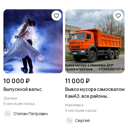
10 000 ₽
11 000 ₽
Выпускной вальс
Вывоз мусора самосвалом
КамАЗ, все районы
Донецк
Макеевки
6 месяцев назад
Макеевка
9 месяцев назад
Степан Петрович
Сергей