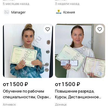
5 месяцев назад
3 недели назад
Manager
Ксения
от 1 500 ₽
от 1 500 ₽
Обучение по рабочим
Повышение разряда,
специальностям, Охрана
Курсы, Дистанционное
труда, Удостоверения
обучение по рабочим
Алчевск
Донецк