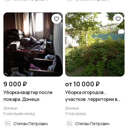
9 000 ₽
от 10 000 ₽
Уборка квартир после
Уборка огородов ,
пожара. Донецк
участков ,территории в
Донецке
Донецк
Донецк
5 месяцев назад
1 год назад
Степан Петрович
Степан Петрович