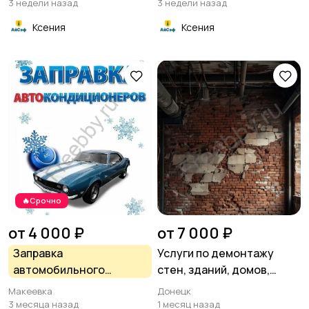
специальностям
3 недели назад
3 недели назад
Ксения
Ксения
🔥Срочно
от 4 000 ₽
от 7 000 ₽
Заправка
Услуги по демонтажу
автомобильного
стен, зданий, домов,
кондиционера
дверей, балконов и
Макеевка
Донецк
других конструкций
3 месяца назад
1 месяц назад