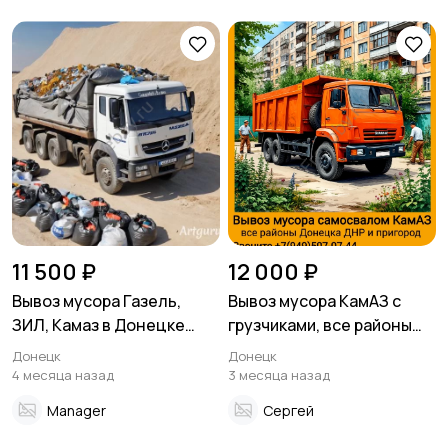
11 500 ₽
12 000 ₽
Вывоз мусора Газель,
Вывоз мусора КамАЗ с
ЗИЛ, Камаз в Донецке
грузчиками, все районы
Макеевке ДНР
Донецка ДНР
Донецк
Донецк
4 месяца назад
3 месяца назад
Manager
Сергей