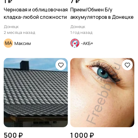
1 ₽
7 ₽
Черновая и облицовочная
Прием/Обмен Б/у
кладка-любой сложности
аккумуляторов в Донецке
Изготовление на
Продукты питания и
заказ
доставка еды
Донецк
Донецк
2 месяца назад
1 год назад
Максим
-АКБ+
Уход за животными
Другое
500 ₽
1 000 ₽