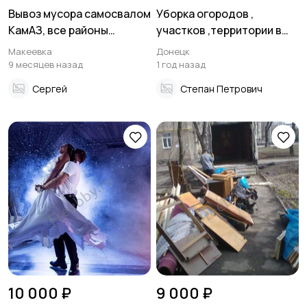
Вывоз мусора самосвалом
Уборка огородов ,
КамАЗ, все районы
участков ,территории в
Макеевки
Донецке
Макеевка
Донецк
9 месяцев назад
1 год назад
Сергей
Степан Петрович
10 000 ₽
9 000 ₽