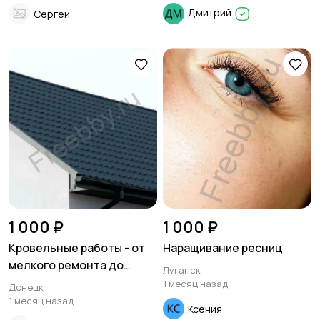
моделей.
Дмитрий
Сергей
1 000 ₽
1 000 ₽
Кровельные работы - от
Наращивание ресниц
мелкого ремонта до
Луганск
полной замены кровли
1 месяц назад
Донецк
1 месяц назад
Ксения