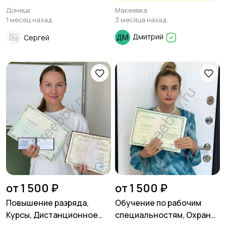
дверей, балконов и
кондиционера
Донецк
Макеевка
других конструкций
1 месяц назад
3 месяца назад
Дмитрий
Сергей
от 1 500 ₽
от 1 500 ₽
Повышение разряда,
Обучение по рабочим
Курсы, Дистанционное
специальностям, Охрана