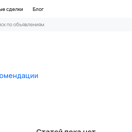
ые сделки
Блог
комендации
Статей пока нет