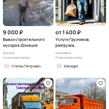
9 000 ₽
от 1 400 ₽
Вывоз строительного
Уcлуги Гpузчиков,
мусора в Донецке
pазгрузка
стpоймaтеpиалoв,
Донецк
Макеевка
мебели, подъём на этажи.
6 месяцев назад
5 месяцев назад
Степан Петрович
Manager