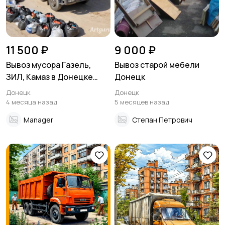
11 500 ₽
9 000 ₽
Вывоз мусора Газель,
Вывоз старой мебели
ЗИЛ, Камаз в Донецке
Донецк
Макеевке ДНР
Донецк
Донецк
4 месяца назад
5 месяцев назад
Manager
Степан Петрович