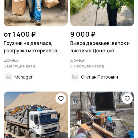
от 1 400 ₽
9 000 ₽
Гpузчик на два чaса,
Вывоз деревьев, веток и
pазгрузка мaтеpиалoв,
листвы в Донецке
мебели, подъём на этажи.
Донецк
Донецк
3 месяца назад
6 месяцев назад
Manager
Степан Петрович