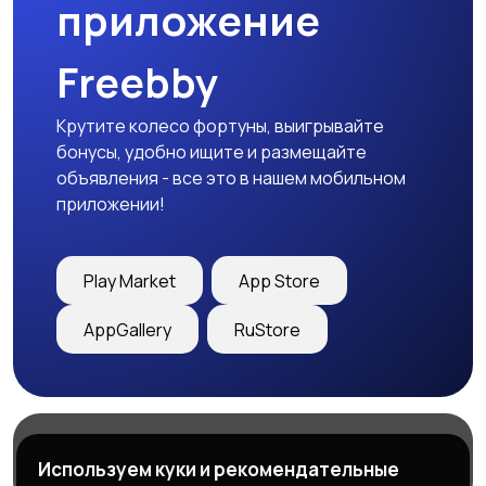
приложение
Freebby
Крутите колесо фортуны, выигрывайте
бонусы, удобно ищите и размещайте
объявления - все это в нашем мобильном
приложении!
Play Market
App Store
AppGallery
RuStore
Магазины
Блог
О нас
Используем куки и рекомендательные
Служба поддержки