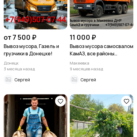
от 7 500 ₽
11 000 ₽
Вывоз мусора, Газель и
Вывоз мусора самосвалом
грузчики в Донецке!
КамАЗ, все районы
Макеевки
Донецк
Макеевка
3 месяца назад
9 месяцев назад
Сергей
Сергей