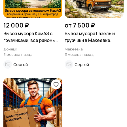
12 000 ₽
от 7 500 ₽
Вывоз мусора КамАЗ с
Вывоз мусора Газель и
грузчиками, все районы
грузчики в Макеевке.
Донецка ДНР
Донецк
Макеевка
3 месяца назад
3 месяца назад
Сергей
Сергей