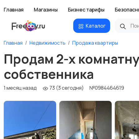
Главная
Магазины
Бизнес тарифы
Безопасн
Каталог
Главная
Недвижимость
Продажа квартиры
Продам 2-х комнатну
собственника
1 месяц назад
73 (3 сегодня)
№0984464619