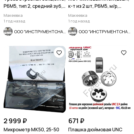
Р6М5, тип 2, средний зуб,
к-т из 2 шт, Р6М5, м/р,
Z32, СССР.
80/24 мм, мелкий шаг
Макеевка
Макеевка
1 год назад
1 год назад
ООО "ИНСТРУМЕНТСНАБ"
ООО "ИНСТРУМЕНТСНАБ"
2 999 ₽
671 ₽
Микрометр МК50, 25-50
Плашка дюймовая UNC