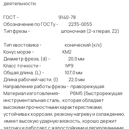
деятельности.
ГОСТ - 9140-78
Обозначение по ГОСТу - 2235-0055
Тип фрезы - шпоночная (2-х перая, Z2)
Тип хвостовика - конический (к/х)
Конус морзе - КМ2
Диаметр фреза, (d) - 20,0 мм
Класс точности - №9
Общая длина, (L) - 107,0 мм
Длина рабочей части, (l) 22,0 мм
Направление работы фрезы - праворежущая
Материал изготовления- Р6М5 (быстрорежущая
инструментальная сталь , которая обладает
высокими прочностными характеристиками,
устойчива к коррозии, резкому нагреву и охлаждению,
имеет высокую ударную вязкость, хорошо держит
заточку и работает с жаростойкими и легированными