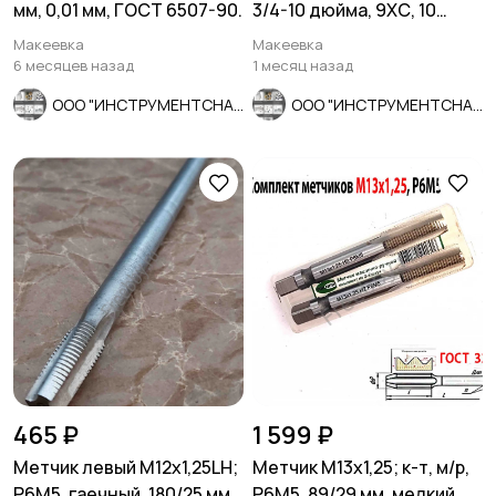
мм, 0,01 мм, ГОСТ 6507-90.
3/4-10 дюйма, 9ХС, 10
ниток на дюйм, 45/18 мм.
Макеевка
Макеевка
6 месяцев назад
1 месяц назад
ООО "ИНСТРУМЕНТСНАБ"
ООО "ИНСТРУМЕНТСНАБ"
465 ₽
1 599 ₽
Метчик левый М12х1,25LH;
Метчик М13х1,25; к-т, м/р,
Р6М5, гаечный, 180/25 мм,
Р6М5, 89/29 мм, мелкий