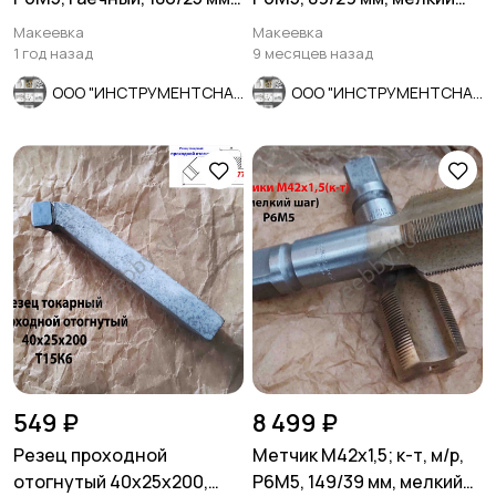
прямой хвостовик.
шаг, ГОСТ 3266-81
Макеевка
Макеевка
1 год назад
9 месяцев назад
ООО "ИНСТРУМЕНТСНАБ"
ООО "ИНСТРУМЕНТСНАБ"
549 ₽
8 499 ₽
Резец проходной
Метчик М42х1,5; к-т, м/р,
отогнутый 40х25х200,
Р6М5, 149/39 мм, мелкий