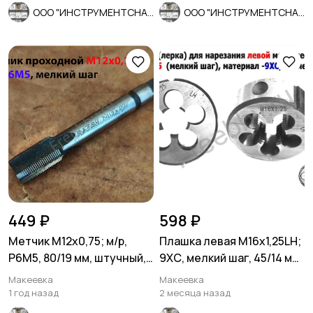
ООО "ИНСТРУМЕНТСНАБ"
ООО "ИНСТРУМЕНТСНАБ"
449 ₽
598 ₽
Метчик М12х0,75; м/р,
Плашка левая М16х1,25LH;
Р6М5, 80/19 мм, штучный,
9ХС, мелкий шаг, 45/14 мм,
мелкий шаг, шлифов.
ГОСТ 7740-71.
Макеевка
Макеевка
1 год назад
2 месяца назад