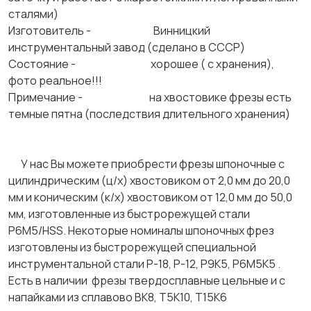
сталями)
Изготовитель - Винницкий
инструментальный завод (сделано в СССР)
Состояние - хорошее ( с хранения),
фото реальное!!!
Примечание - на хвостовике фрезы есть
темные пятна (последствия длительного хранения)
У нас Вы можете приобрести фрезы шпоночные с
цилиндрическим (ц/х) хвостовиком от 2,0 мм до 20,0
мм и коническим (к/х) хвостовиком от 12,0 мм до 50,0
мм, изготовленные из быстрорежущей стали
Р6М5/HSS. Некоторые номиналы шпоночных фрез
изготовлены из быстрорежущей специальной
инструментальной стали Р-18, Р-12, Р9К5, Р6М5К5 .
Есть в наличии фрезы твердосплавные цельные и с
напайками из сплавово ВК8, Т5К10, Т15К6