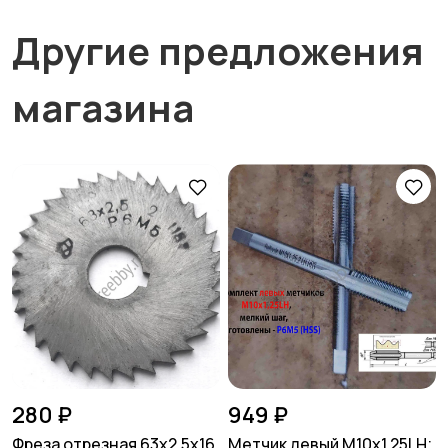
Другие предложения
магазина
280 ₽
949 ₽
Фреза отрезная 63х2,5х16,
Метчик левый М10х1,25LH;