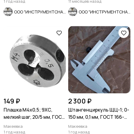
1 год назад
11 месяцев назад
ООО "ИНСТРУМЕНТСНАБ"
ООО "ИНСТРУМЕНТСНАБ"
149 ₽
2 300 ₽
Плашка М4х0,5; 9ХС,
Штангенциркуль ЩЦ-1; 0-
мелкий шаг, 20/5 мм, ГОСТ
150 мм, 0,1 мм, ГОСТ 166-
7740-71, СССР.
80, Ставрополь.
Макеевка
Макеевка
1 год назад
1 год назад