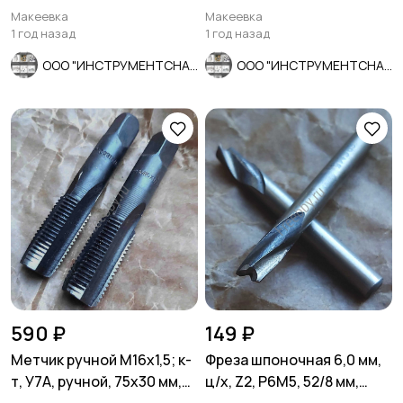
Т15К6, 2102-0063, ГОСТ
шаг, булатир, СССР.
Макеевка
Макеевка
18877-73, СССР.
1 год назад
1 год назад
ООО "ИНСТРУМЕНТСНАБ"
ООО "ИНСТРУМЕНТСНАБ"
590 ₽
149 ₽
Метчик ручной М16х1,5; к-
Фреза шпоночная 6,0 мм,
т, У7А, ручной, 75х30 мм,
ц/х, Z2, Р6М5, 52/8 мм,