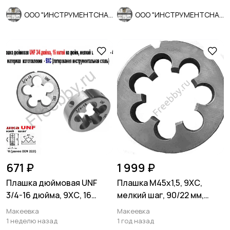
ООО "ИНСТРУМЕНТСНАБ"
ООО "ИНСТРУМЕНТСНАБ"
671 ₽
1 999 ₽
Плашка дюймовая UNF
Плашка М45х1,5, 9ХС,
3/4-16 дюйма, 9ХС, 16
мелкий шаг, 90/22 мм,
нитей, мелкий шаг, 45/14
ГОСТ 7740-71, сделано в
Макеевка
Макеевка
мм
ССС
1 неделю назад
1 год назад