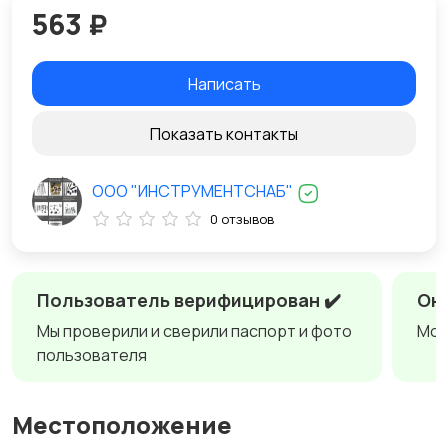
563 ₽
Написать
Показать контакты
ООО "ИНСТРУМЕНТСНАБ"
0 отзывов
Пользователь верифицирован ✔️
Онл
Мы проверили и сверили паспорт и фото
Мож
пользователя
Местоположение