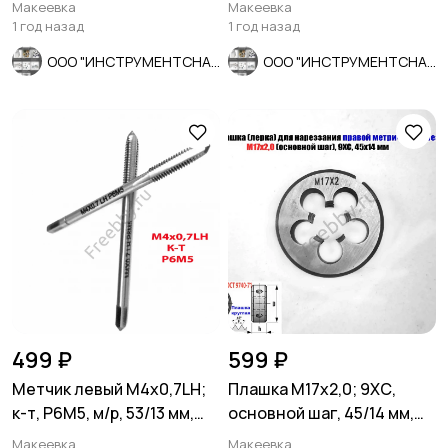
мелкий шаг, СССР.
ГОСТ 9140-78.
Макеевка
Макеевка
1 год назад
1 год назад
ООО "ИНСТРУМЕНТСНАБ"
ООО "ИНСТРУМЕНТСНАБ"
499 ₽
599 ₽
Метчик левый М4х0,7LH;
Плашка М17х2,0; 9ХС,
к-т, Р6М5, м/р, 53/13 мм,
основной шаг, 45/14 мм,
ГОСТ 3266-81
ГОСТ 7740-71.
Макеевка
Макеевка