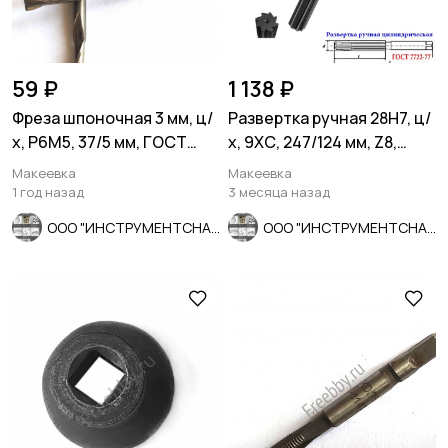
59 ₽
1 138 ₽
Фреза шпоночная 3 мм, ц/
Развертка ручная 28Н7, ц/
х, Р6М5, 37/5 мм, ГОСТ
х, 9ХС, 247/124 мм, Z8,
9140-78, СССР.
2360-0154, СССР.
Макеевка
Макеевка
1 год назад
3 месяца назад
ООО "ИНСТРУМЕНТСНАБ"
ООО "ИНСТРУМЕНТСНАБ"