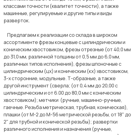
классами точности (квалитет точности), а также
машинные, регулируемые и другие типы и виды
разверток.
Предлагаем к реализации со склада в широком
ассортименте фрезы концевые с цилиндрическим и
коническим хвостовиком, фрезы отрезные (от 40,0 мм
до 31,0 мм, различной толщины от 0,5 мм до 6,0 мм,
различных типов исполнения), фрезы шпоночные с
цилиндрическим (цх) и коническим (кх) хвостовиком,
3-х сторонние, модульные. Т-образные, а также
другой инструмент (сверла; (от 0,4 мм до 20,00 с
цилиндрическим и от 6.00 до 80,0 мм с коническим
хвостовиком); метчики (ручные, машинно-ручные,
гаечные. Резьба метрическая, трубная, коническая),
плашки (от М-2 до М-56 метрической резьбы, от 18" до
2" для трубной и конической резьбы); развертки
различного исполнения и назначения (ручные,