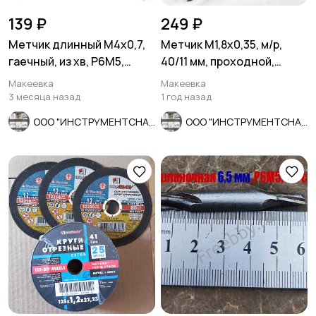
139 ₽
249 ₽
Метчик длинный М4х0,7,
Метчик М1,8х0,35, м/р,
гаечный, из хв, Р6М5,
40/11 мм, проходной,
140/14 мм, СССР.
основ шаг, ут хвост,
Макеевка
Макеевка
СССР.
3 месяца назад
1 год назад
ООО "ИНСТРУМЕНТСНАБ"
ООО "ИНСТРУМЕНТСНАБ"