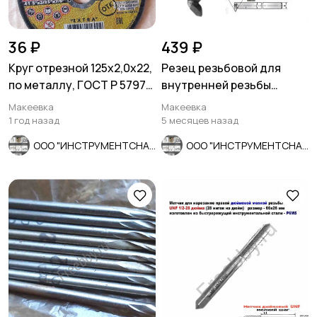
36 ₽
439 ₽
Круг отрезной 125х2,0х22,
Резец резьбовой для
по металлу, ГОСТ Р 57978,
внутренней резьбы
Луга, Россия
16х16х170, Т5К10, 2662-
Макеевка
Макеевка
0005,.
1 год назад
5 месяцев назад
ООО "ИНСТРУМЕНТСНАБ"
ООО "ИНСТРУМЕНТСНАБ"