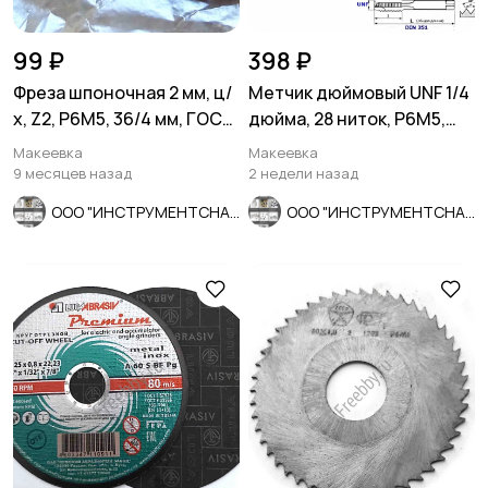
99 ₽
398 ₽
Фреза шпоночная 2 мм, ц/
Метчик дюймовый UNF 1/4
х, Z2, Р6М5, 36/4 мм, ГОСТ
дюйма, 28 ниток, Р6М5,
9140-78, СССР.
мелкий шаг, 66/26 мм.
Макеевка
Макеевка
9 месяцев назад
2 недели назад
ООО "ИНСТРУМЕНТСНАБ"
ООО "ИНСТРУМЕНТСНАБ"