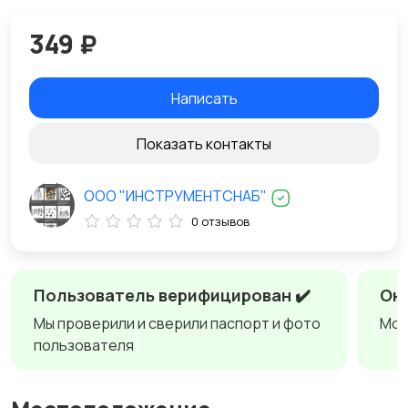
349 ₽
Написать
Показать контакты
ООО "ИНСТРУМЕНТСНАБ"
0 отзывов
Пользователь верифицирован ✔️
Онл
Мы проверили и сверили паспорт и фото
Мож
пользователя