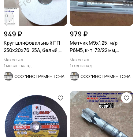
949 ₽
979 ₽
Круг шлифовальный ПП
Метчик М9х1,25; м/р,
250х20х76, 25А, белый,
Р6М5, к-т, 72/22 мм,
F90, K-L V, мелкое зерно.
основной шаг, ГОСТ 3266-
Макеевка
Макеевка
81.
1 месяц назад
1 год назад
ООО "ИНСТРУМЕНТСНАБ"
ООО "ИНСТРУМЕНТСНАБ"