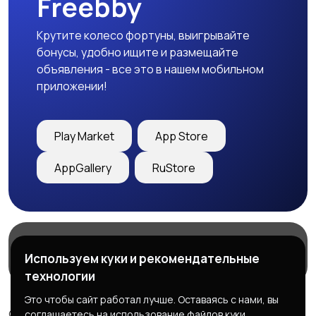
Freebby
Крутите колесо фортуны, выигрывайте
бонусы, удобно ищите и размещайте
объявления - все это в нашем мобильном
приложении!
Play Market
App Store
AppGallery
RuStore
Магазины
Блог
О нас
Используем куки и рекомендательные
Служба поддержки
технологии
Это чтобы сайт работал лучше. Оставаясь с нами, вы
© 2026 Freebby - Сервис бесплатных объявлений ДНР
соглашаетесь на использование файлов куки.