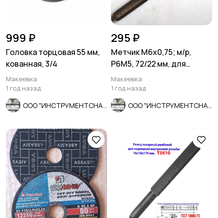
999 ₽
295 ₽
Головка торцовая 55 мм,
Метчик М6х0,75; м/р,
кованная, 3/4
Р6М5, 72/22 мм, для
глухих отв, мелкий шаг,
Макеевка
Макеевка
шлифо
1 год назад
1 год назад
ООО "ИНСТРУМЕНТСНАБ"
ООО "ИНСТРУМЕНТСНАБ"