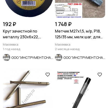
192 ₽
1 748 ₽
Круг зачистной по
Метчик М27х1,5, м/р, Р18,
металлу 230х6х22,
125/35 мм, мелк шаг, для
армированный, А 24 R BF,
скв и гл резьбы, СССР
Макеевка
Макеевка
Луга, Рос
1 год назад
2 месяца назад
ООО "ИНСТРУМЕНТСНАБ"
ООО "ИНСТРУМЕНТСНАБ"