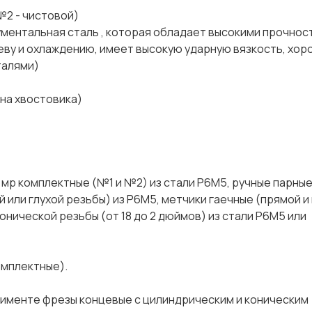
 - чистовой)
ная сталь , которая обладает высокими прочнос
реву и охлаждению, имеет высокую ударную вязкость, хо
талями)
а хвостовика)
,
 мр комплектные (№1 и №2) из стали Р6М5, ручные парные
 или глухой резьбы) из Р6М5, метчики гаечные (прямой и
конической резьбы (от 18 до 2 дюймов) из стали Р6М5 или
омплектные).
именте фрезы концевые с цилиндрическим и коническим