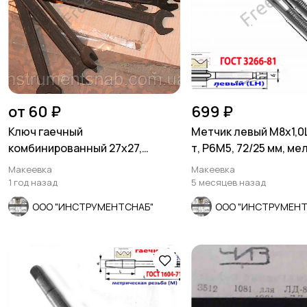
от 60 ₽
699 ₽
Ключ гаечный
Метчик левый М8х1,0LH
комбинированный 27х27,
т, Р6М5, 72/25 мм, ме
рожково-накидной, черный,
Макеевка
Макеевка
СССР.
1 год назад
5 месяцев назад
ООО "ИНСТРУМЕНТСНАБ"
ООО "ИНСТРУМЕНТ