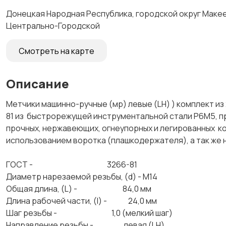
Донецкая Народная Республика, городской округ Макеев
Центрально-Городской
Смотреть на карте
Описание
Метчики машинно-ручные (мр) левые (LH) ) комплект из
81 из быстрорежущей инструментальной стали Р6М5, п
прочных, нержавеющих, огнеупорных и легированных к
использованием воротка (плашкодержателя), а так ж
ГОСТ - 3266-81
Диаметр нарезаемой резьбы, (d) - М14
Общая длина, (L) - 84,0 мм
Длина рабочей части, (l) - 24,0 мм
Шаг резьбы - 1,0 (мелкий шаг)
Направление резьбы - левая (LH)