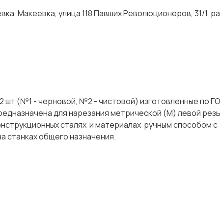
ка, Макеевка, улица 118 Павших Революционеров, 31/1, р
 2 шт (№1 - черновой, №2 - чистовой) изготовленные по Г
редназначена для нарезания метрической (М) левой рез
онструкционных сталях и материалах ручным способом с
е на станках общего назначения.