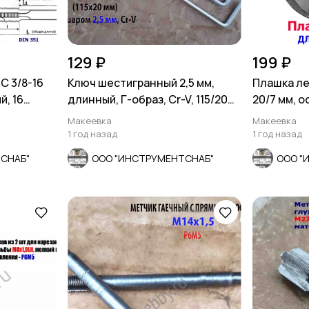
129 ₽
199 ₽
C 3/8-16
Ключ шестигранный 2,5 мм,
Плашка ле
й, 16
длинный, Г-образ, Cr-V, 115/20
20/7 мм, 
мм, с шаром.
9740-71.
Макеевка
Макеевка
1 год назад
1 год назад
СНАБ"
ООО "ИНСТРУМЕНТСНАБ"
ООО "