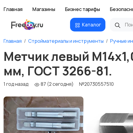
Главная
Магазины
Бизнес тарифы
Безопасн
Каталог
Главная
Стройматериалы и инструменты
Ручные и
Метчик левый М14х1,0
мм, ГОСТ 3266-81.
1 год назад
87 (2 сегодня)
№20730557510