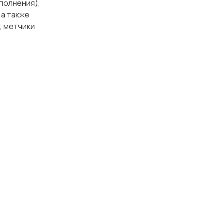
сполнения),
 а также
; метчики