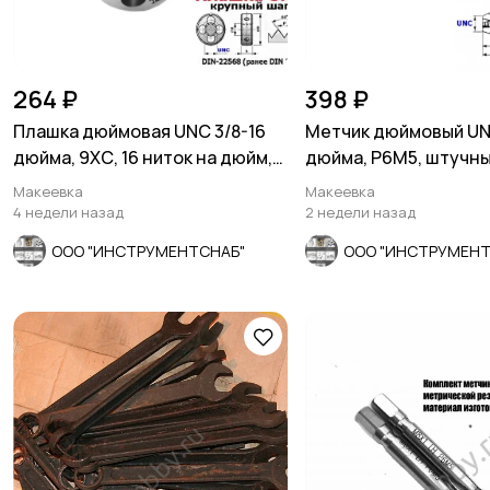
264 ₽
398 ₽
Плашка дюймовая UNC 3/8-16
Метчик дюймовый UN
дюйма, 9ХС, 16 ниток на дюйм,
дюйма, Р6М5, штучны
30/11 мм.
ниток 80/24 мм.
Макеевка
Макеевка
4 недели назад
2 недели назад
ООО "ИНСТРУМЕНТСНАБ"
ООО "ИНСТРУМЕНТ