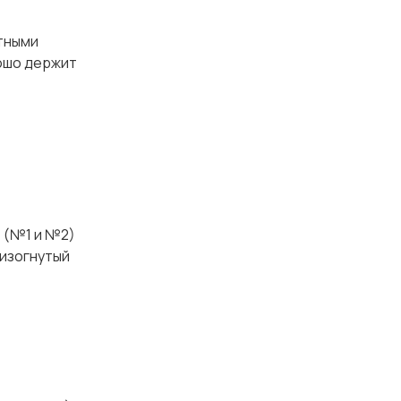
тными
рошо держит
 (№1 и №2)
 изогнутый