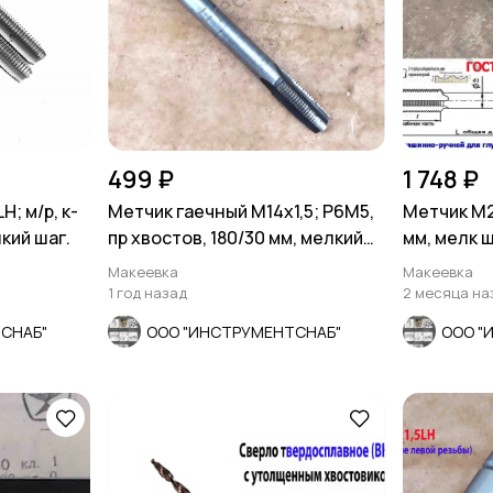
499 ₽
1 748 ₽
; м/р, к-
Метчик гаечный М14х1,5; Р6М5,
Метчик М27
лкий шаг.
пр хвостов, 180/30 мм, мелкий
мм, мелк ш
шаг, СССР.
резьбы, 
Макеевка
Макеевка
1 год назад
2 месяца на
СНАБ"
ООО "ИНСТРУМЕНТСНАБ"
ООО "