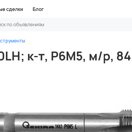
ые сделки
Блог
нструменты
LH; к-т, Р6М5, м/р, 84