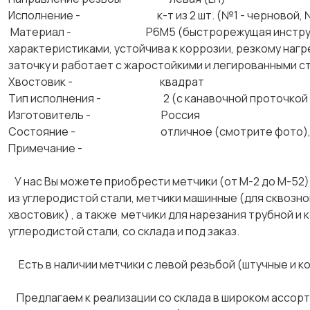
Исполнение - к-т из 2 шт. (№1 - черновой, №2
Материал - Р6М5 (быстрорежущая инструменталь
характеристиками, устойчива к коррозии, резкому наг
заточку и работает с жаростойкими и легированными с
Хвостовик - квадрат
Тип исполнения - 2 (с канавочной проточкой н
Изготовитель - Россия
Состояние - отличное (смотрите фото)
Примечание -
У нас Вы можете приобрести метчики (от М-2 до М-52)
из углеродистой стали, метчики машинные (для сквозной
хвостовик) , а также метчики для нарезания трубной и 
углеродистой стали, со склада и под заказ.
Есть в наличии метчики с левой резьбой (штучные и к
Предлагаем к реализации со склада в широком ассорт