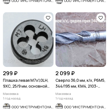
ООО "ИНСТРУМЕНТСНАБ"
ООО "ИНСТРУМЕНТСНАБ"
299 ₽
2 099 ₽
Плашка левая М7х1,0LH,
Сверло 36,0 мм, к/х, Р6М5,
9ХС, 25/9 мм, основной
344/195 мм, КМ4, 2103-
шаг, ГОСТ 9740-71.
3696, ГОСТ 10903-77.
Макеевка
Макеевка
1 год назад
1 год назад
ООО "ИНСТРУМЕНТСНАБ"
ООО "ИНСТРУМЕНТСНАБ"