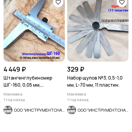
4 449 ₽
329 ₽
Штангенглубиномер
Набор щупов №3, 0,5-1,0
ШГ-160, 0,05 мм,
мм, L-70 мм, 11 пластин.
нониусный, ГОСТ 162-90,
Макеевка
Макеевка
СССР.
1 год назад
1 год назад
ООО "ИНСТРУМЕНТСНАБ"
ООО "ИНСТРУМЕНТСНАБ"