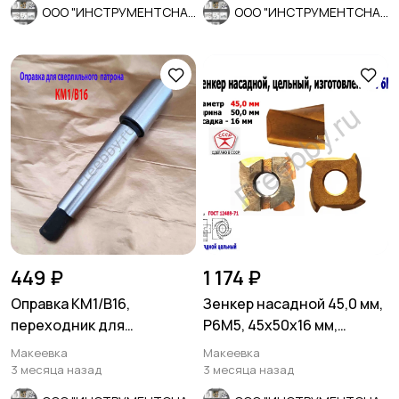
ООО "ИНСТРУМЕНТСНАБ"
ООО "ИНСТРУМЕНТСНАБ"
449 ₽
1 174 ₽
Оправка КМ1/В16,
Зенкер насадной 45,0 мм,
переходник для
Р6М5, 45х50х16 мм,
сверлильного патрона,
цельный.2320-2672, СССР
Макеевка
Макеевка
ГОСТ 2682-86.
3 месяца назад
3 месяца назад