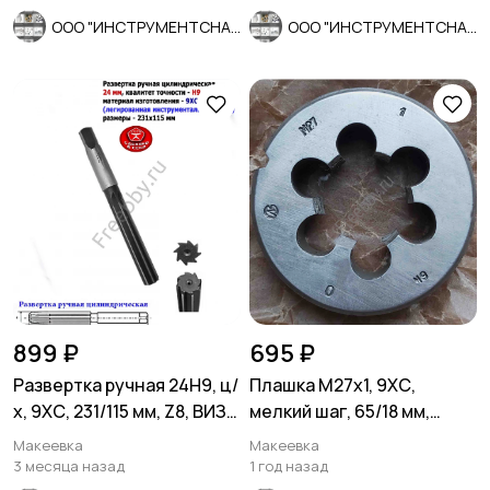
ООО "ИНСТРУМЕНТСНАБ"
ООО "ИНСТРУМЕНТСНАБ"
899 ₽
695 ₽
Развертка ручная 24Н9, ц/
Плашка М27х1, 9ХС,
х, 9ХС, 231/115 мм, Z8, ВИЗ,
мелкий шаг, 65/18 мм,
СССР.
ГОСТ 7740-71, СССР.
Макеевка
Макеевка
3 месяца назад
1 год назад