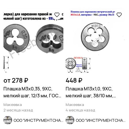
от 278 ₽
448 ₽
Плашка М3х0,35, 9ХС,
Плашка М13х1,0, 9ХС,
мелкий шаг, 12/3 мм, ГОСТ
мелкий шаг, 38/10 мм,
7740-71, сделано в СССР
ГОСТ 7740-71.
Макеевка
Макеевка
2 месяца назад
4 месяца назад
ООО "ИНСТРУМЕНТСНАБ"
ООО "ИНСТРУМЕНТСНАБ"