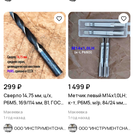
299 ₽
1 499 ₽
Сверло 14,75 мм, ц/х,
Метчик левый М14х1,0LH;
Р6М5, 169/114 мм, В1, ГОСТ
к-т, Р6М5, м/р, 84/24 мм,
10902-77, сделано в СССР
ГОСТ 3266-81.
Макеевка
Макеевка
1 год назад
1 год назад
ООО "ИНСТРУМЕНТСНАБ"
ООО "ИНСТРУМЕНТСНАБ"