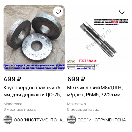
499 ₽
699 ₽
Круг твердосплавный 75
Метчик левый М8х1,0LH;
мм, для державки ДО-75,
м/р, к-т, Р6М5, 72/25 мм,
для правки шлиф кругов.
мелкий шаг.
Макеевка
Макеевка
8 месяцев назад
5 месяцев назад
ООО "ИНСТРУМЕНТСНАБ"
ООО "ИНСТРУМЕНТСНАБ"