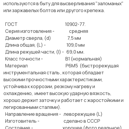
используются в быту для высверливания "заломаных"
или заржавелых болтов или другого крепежа.
ГОСТ 10902-77.
Серия изготовления - средняя
Диаметр сверла, (d) 7,5 мм
Длина общая, (L) - 109,0 мм
Длина режущей части, (l) - 69,0 мм.
Класс точности - В1 (нормальная)
Материал Р6М5 (быстрорежущая
инструментальная сталь , которая обладает
высокими прочностными характеристиками,
устойчива к коррозии, резкому нагреву и
охлаждению, имеет высокую ударную вязкость,
хорошо держит заточку и работает с жаростойкими и
легированными сталями).
Направление вращения - леворежущее (L)
Изготовитель - сделано в СССР
Состояние - хорошее (фото реальное)