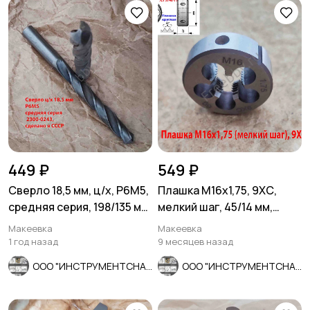
449 ₽
549 ₽
Сверло 18,5 мм, ц/х, Р6М5,
Плашка М16х1,75, 9ХС,
средняя серия, 198/135 мм,
мелкий шаг, 45/14 мм,
В1, советское.
ГОСТ 7740-71.
Макеевка
Макеевка
1 год назад
9 месяцев назад
ООО "ИНСТРУМЕНТСНАБ"
ООО "ИНСТРУМЕНТСНАБ"