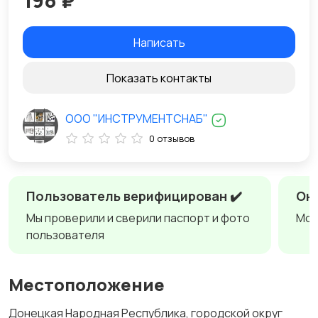
198 ₽
Написать
Показать контакты
ООО "ИНСТРУМЕНТСНАБ"
0 отзывов
Пользователь верифицирован ✔️
Онл
Мы проверили и сверили паспорт и фото
Мож
пользователя
Местоположение
Донецкая Народная Республика, городской округ