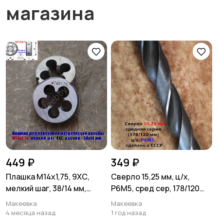
магазина
449 ₽
349 ₽
Плашка М14х1,75, 9ХС,
Сверло 15,25 мм, ц/х,
мелкий шаг, 38/14 мм,
Р6М5, сред сер, 178/120
ГОСТ 7740-71.
мм, В1, 2300-0231, СССР.
Макеевка
Макеевка
4 месяца назад
1 год назад