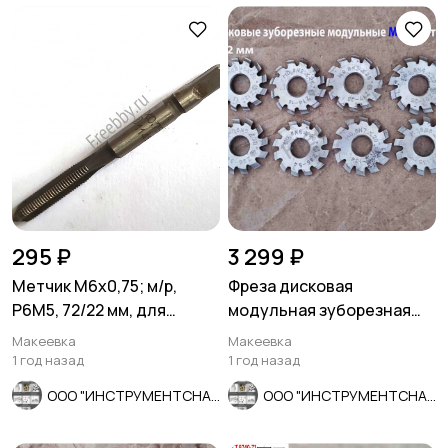
295 ₽
3 299 ₽
Метчик М6х0,75; м/р,
Фреза дисковая
Р6М5, 72/22 мм, для
модульная зуборезная
глухих отв, мелкий шаг,
М0,8; Р6М5, 20°, Z12, к-т 8
Макеевка
Макеевка
шлифо
шт
1 год назад
1 год назад
ООО "ИНСТРУМЕНТСНАБ"
ООО "ИНСТРУМЕНТСНАБ"