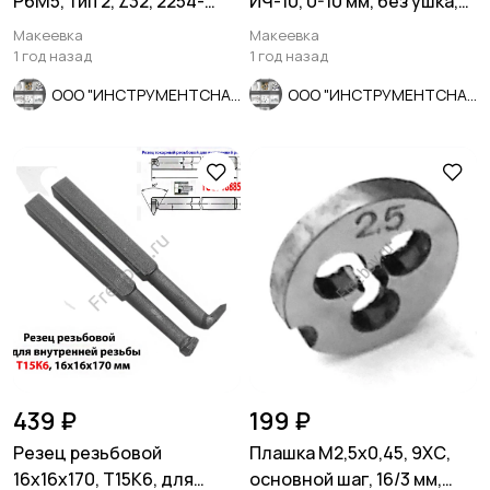
Р6М5, тип 2, Z32, 2254-
ИЧ-10, 0-10 мм, без ушка,
1194, СССР.
кл 1; 0,01 мм,
Макеевка
Макеевка
1 год назад
1 год назад
ООО "ИНСТРУМЕНТСНАБ"
ООО "ИНСТРУМЕНТСНАБ"
439 ₽
199 ₽
Резец резьбовой
Плашка М2,5х0,45, 9ХС,
16х16х170, Т15К6, для
основной шаг, 16/3 мм,