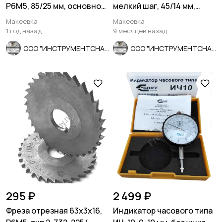
Р6М5, 85/25 мм, основной
мелкий шаг, 45/14 мм,
шаг, ГОСТ 3266-81.
ГОСТ 7740-71.
Макеевка
Макеевка
1 год назад
9 месяцев назад
ООО "ИНСТРУМЕНТСНАБ"
ООО "ИНСТРУМЕНТСНАБ"
295 ₽
2 499 ₽
Фреза отрезная 63х3х16,
Индикатор часового типа