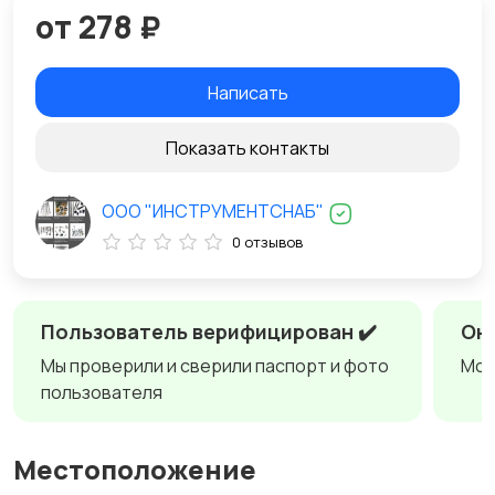
от 278 ₽
Написать
Показать контакты
ООО "ИНСТРУМЕНТСНАБ"
0 отзывов
Пользователь верифицирован ✔️
Онл
Мы проверили и сверили паспорт и фото
Мож
пользователя
Местоположение