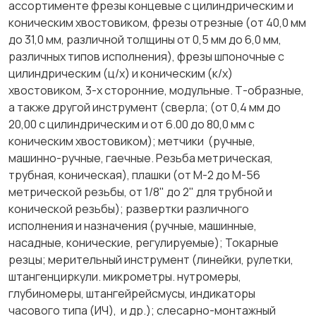
ассортименте фрезы концевые с цилиндрическим и
коническим хвостовиком, фрезы отрезные (от 40,0 мм
до 31,0 мм, различной толщины от 0,5 мм до 6,0 мм,
различных типов исполнения), фрезы шпоночные с
цилиндрическим (ц/х) и коническим (к/х)
хвостовиком, 3-х сторонние, модульные. Т-образные,
а также другой инструмент (сверла; (от 0,4 мм до
20,00 с цилиндрическим и от 6.00 до 80,0 мм с
коническим хвостовиком); метчики (ручные,
машинно-ручные, гаечные. Резьба метрическая,
трубная, коническая), плашки (от М-2 до М-56
метрической резьбы, от 1/8" до 2" для трубной и
конической резьбы); развертки различного
исполнения и назначения (ручные, машинные,
насадные, конические, регулируемые); Токарные
резцы; мерительный инструмент (линейки, рулетки,
штангенциркули. микрометры. нутромеры,
глубиномеры, штангейрейсмусы, индикаторы
часового типа (ИЧ), и др.); слесарно-монтажный