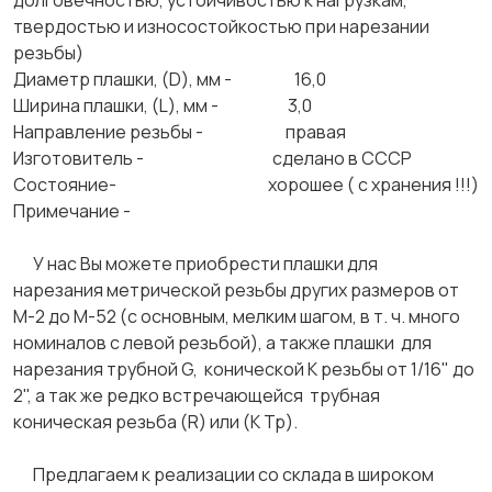
долговечностью, устойчивостью к нагрузкам,
твердостью и износостойкостью при нарезании
резьбы)
Диаметр плашки, (D), мм - 16,0
Ширина плашки, (L), мм - 3,0
Направление резьбы - правая
Изготовитель - сделано в СССР
Состояние- хорошее ( с хранения !!!)
Примечание -
У нас Вы можете приобрести плашки для
нарезания метрической резьбы других размеров от
М-2 до М-52 (с основным, мелким шагом, в т. ч. много
номиналов с левой резьбой), а также плашки для
нарезания трубной G, конической К резьбы от 1/16" до
2", а так же редко встречающейся трубная
коническая резьба (R) или (К Тр).
Предлагаем к реализации со склада в широком