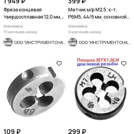
1 949 ₽
399 ₽
Фреза концевая
Метчик м/р М2,5; к-т,
твердосплавная 12,0 мм,
Р6М5, 44/9 мм, основной
ц/х, монолит, ВК8, 5-пер,
шаг, ГОСТ 3266-81.
Макеевка
Макеевка
50/25
11 месяцев назад
9 месяцев назад
ООО "ИНСТРУМЕНТСНАБ"
ООО "ИНСТРУМЕНТСНАБ"
109 ₽
299 ₽