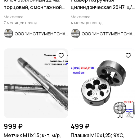
торцовый, с монтажной
цилиндрическая 26Н7, ц/
лопаткой, оцинков, СССР.
х, 9ХС, 231/115 мм, Z8,
Макеевка
Макеевка
СССР.
7 месяцев назад
4 месяца назад
ООО "ИНСТРУМЕНТСНАБ"
ООО "ИНСТРУМЕНТСНАБ"
999 ₽
499 ₽
Метчик М11х1,5; к-т, м/р,
Плашка М16х1,25; 9ХС,