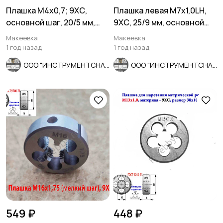
Плашка М4х0,7; 9ХС,
Плашка левая М7х1,0LH,
основной шаг, 20/5 мм,
9ХС, 25/9 мм, основной
ГОСТ 7740-71, СССР.
шаг, ГОСТ 9740-71.
Макеевка
Макеевка
1 год назад
1 год назад
ООО "ИНСТРУМЕНТСНАБ"
ООО "ИНСТРУМЕНТСНАБ"
549 ₽
448 ₽