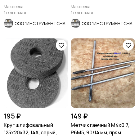
внутренней резьбы, 2662-
ГОСТ 7740-71.
Макеевка
Макеевка
0005.
1 год назад
1 год назад
ООО "ИНСТРУМЕНТСНАБ"
ООО "ИНСТРУМЕНТСНАБ"
195 ₽
149 ₽
Круг шлифовальный
Метчик гаечный М4х0,7,
125х20х32, 14А, серый,
Р6М5, 90/14 мм, прям