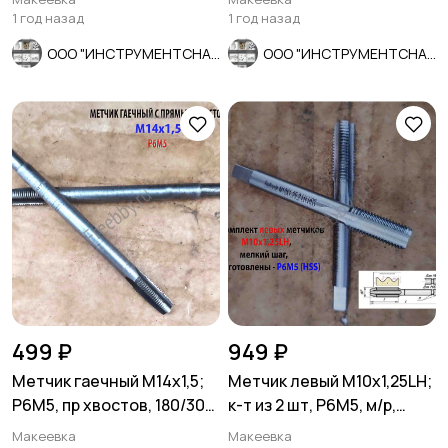
1 год назад
1 год назад
ООО "ИНСТРУМЕНТСНАБ"
ООО "ИНСТРУМЕНТСНАБ"
499 ₽
949 ₽
Метчик гаечный М14х1,5;
Метчик левый М10х1,25LH;
Р6М5, пр хвостов, 180/30
к-т из 2 шт, Р6М5, м/р,
мм, мелкий шаг, СССР.
80/24 мм, мелкий шаг
Макеевка
Макеевка